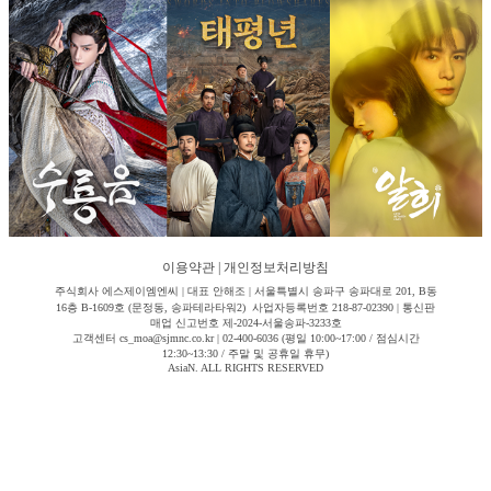
이용약관
|
개인정보처리방침
주식회사 에스제이엠엔씨 | 대표 안해조 | 서울특별시 송파구 송파대로 201, B동
16층 B-1609호 (문정동, 송파테라타워2) 사업자등록번호 218-87-02390 | 통신판
매업 신고번호 제-2024-서울송파-3233호
고객센터 cs_moa@sjmnc.co.kr | 02-400-6036 (평일 10:00~17:00 / 점심시간
12:30~13:30 / 주말 및 공휴일 휴무)
AsiaN. ALL RIGHTS RESERVED