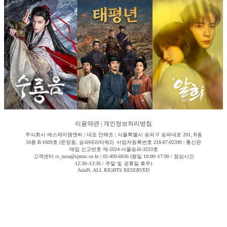
이용약관
|
개인정보처리방침
주식회사 에스제이엠엔씨 | 대표 안해조 | 서울특별시 송파구 송파대로 201, B동
16층 B-1609호 (문정동, 송파테라타워2) 사업자등록번호 218-87-02390 | 통신판
매업 신고번호 제-2024-서울송파-3233호
고객센터 cs_moa@sjmnc.co.kr | 02-400-6036 (평일 10:00~17:00 / 점심시간
12:30~13:30 / 주말 및 공휴일 휴무)
AsiaN. ALL RIGHTS RESERVED