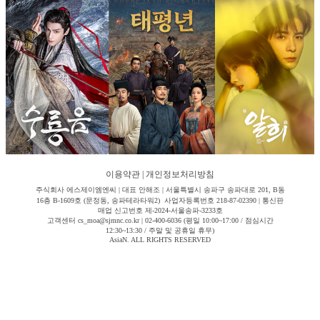
이용약관
|
개인정보처리방침
주식회사 에스제이엠엔씨 | 대표 안해조 | 서울특별시 송파구 송파대로 201, B동
16층 B-1609호 (문정동, 송파테라타워2) 사업자등록번호 218-87-02390 | 통신판
매업 신고번호 제-2024-서울송파-3233호
고객센터 cs_moa@sjmnc.co.kr | 02-400-6036 (평일 10:00~17:00 / 점심시간
12:30~13:30 / 주말 및 공휴일 휴무)
AsiaN. ALL RIGHTS RESERVED