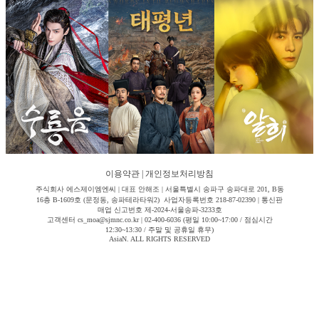
이용약관
|
개인정보처리방침
주식회사 에스제이엠엔씨 | 대표 안해조 | 서울특별시 송파구 송파대로 201, B동
16층 B-1609호 (문정동, 송파테라타워2) 사업자등록번호 218-87-02390 | 통신판
매업 신고번호 제-2024-서울송파-3233호
고객센터 cs_moa@sjmnc.co.kr | 02-400-6036 (평일 10:00~17:00 / 점심시간
12:30~13:30 / 주말 및 공휴일 휴무)
AsiaN. ALL RIGHTS RESERVED