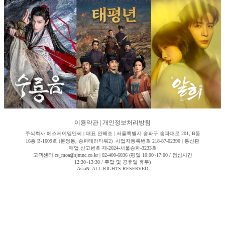
이용약관
|
개인정보처리방침
주식회사 에스제이엠엔씨 | 대표 안해조 | 서울특별시 송파구 송파대로 201, B동
16층 B-1609호 (문정동, 송파테라타워2) 사업자등록번호 218-87-02390 | 통신판
매업 신고번호 제-2024-서울송파-3233호
고객센터 cs_moa@sjmnc.co.kr | 02-400-6036 (평일 10:00~17:00 / 점심시간
12:30~13:30 / 주말 및 공휴일 휴무)
AsiaN. ALL RIGHTS RESERVED