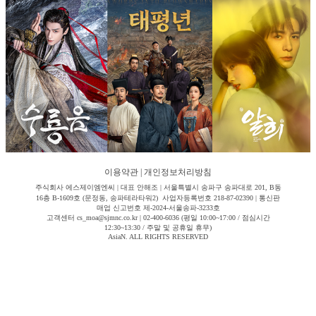
이용약관
|
개인정보처리방침
주식회사 에스제이엠엔씨 | 대표 안해조 | 서울특별시 송파구 송파대로 201, B동
16층 B-1609호 (문정동, 송파테라타워2) 사업자등록번호 218-87-02390 | 통신판
매업 신고번호 제-2024-서울송파-3233호
고객센터 cs_moa@sjmnc.co.kr | 02-400-6036 (평일 10:00~17:00 / 점심시간
12:30~13:30 / 주말 및 공휴일 휴무)
AsiaN. ALL RIGHTS RESERVED