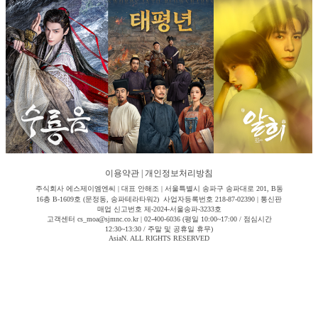
이용약관
|
개인정보처리방침
주식회사 에스제이엠엔씨 | 대표 안해조 | 서울특별시 송파구 송파대로 201, B동
16층 B-1609호 (문정동, 송파테라타워2) 사업자등록번호 218-87-02390 | 통신판
매업 신고번호 제-2024-서울송파-3233호
고객센터 cs_moa@sjmnc.co.kr | 02-400-6036 (평일 10:00~17:00 / 점심시간
12:30~13:30 / 주말 및 공휴일 휴무)
AsiaN. ALL RIGHTS RESERVED