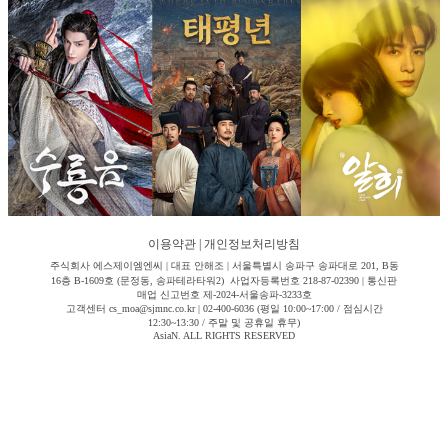
이용약관
|
개인정보처리방침
주식회사 에스제이엠엔씨 | 대표 안해조 | 서울특별시 송파구 송파대로 201, B동
16층 B-1609호 (문정동, 송파테라타워2) 사업자등록번호 218-87-02390 | 통신판
매업 신고번호 제-2024-서울송파-3233호
고객센터 cs_moa@sjmnc.co.kr | 02-400-6036 (평일 10:00~17:00 / 점심시간
12:30~13:30 / 주말 및 공휴일 휴무)
AsiaN. ALL RIGHTS RESERVED