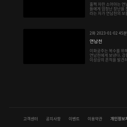
훌쩍 자란 소어아는 연
들에게 엄청난 장난을 
라는 자가 연남천의 보
아...
2화
2023-01-02
45분
연남천
이화궁주는 복수를 위해
연남천에게 보낸다. 강
이성상의 흔적을 발견하
다...
고객센터
공지사항
이벤트
이용약관
개인정보