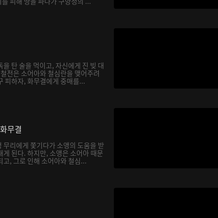
 피해 땅을 파다가 구양정의 ...
을 탄 술을 먹이고, 자신에게 진 빚 대
. 철전은 소어아와 철심란을 맺어주려
 피하자, 화무결에게 중매를...
 화무결
 무리에게 쫓기다가 소앵의 도움을 받
게 된다. 하지만, 소앵은 소어아 때문
고, 그로 인해 소어아와 철심...