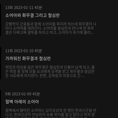
13화
2023-01-11
45분
소어아와 화무결 그리고 철심란
강별학이 군웅들과 함께 소어아를 죽이려 하는데 화무결이 나
타나 소어아를 데려간다. 소어아를 철심란과 만나게 한 화무
결은 다짜고짜 결투를 하자고 하고, 소어아가 위기에 몰리...
11화
2023-01-10
45분
가까워진 화무결과 철심란
여빙과 여상을 잃은 화무결은 철심란과 단둘이 남게 되고, 둘
은 여정 중 정체 모를 요괴에게 공격을 받고 화무결과 철심란
은 서로에게 의지한다. 한편, 강옥랑과 의창으로 간 ...
9화
2023-01-09
45분
절벽 아래의 소어아
절벽에서 떨어진 소어아는 십이성상의 한 명인 헌과신군을 만
나고, 헌과신군이 연남천의 보물 위치를 알고 있다고 하자 함