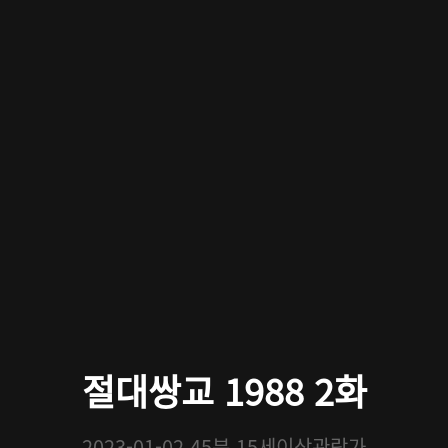
절대쌍교 1988 2화
2023-01-02
45분
15세이상관람가