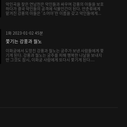
악인곡을 찾은 연남천은 악인들과 싸우며 강풍의 아들을 보호
하다가 결국 악인들의 공격에 식물인간이 된다. 만춘류에게
맡겨진 강풍의 아들은 '소어아'란 이름을 갖고 악인들에게...
1화
2023-01-02
45분
쫓기는 강풍과 월노
이화궁에서 도망친 강풍과 월노는 궁주가 보낸 사람들에게 쫓
기게 된다. 강풍과 월노는 궁주를 피해 행복한 나날을 보내지
만 그것도 잠시, 이화궁 사람에게 또다시 쫓기게 된다....