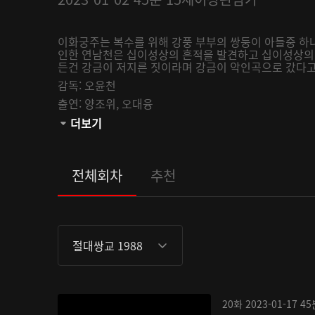
이화궁주는 복수를 위해 강풍 부부의 쌍둥이 아들중 하
인한 연남천은 십이성상의 흔적을 발견하고 십이성상의 
든건 강금이 저지른 짓이라며 강금이 악인곡으로 갔다고 
감독:
오윤천
출연:
양조위,
오대융
관람등급:
더보기
전체회차
추천
절대쌍교 1988
20화
2023-01-17
45