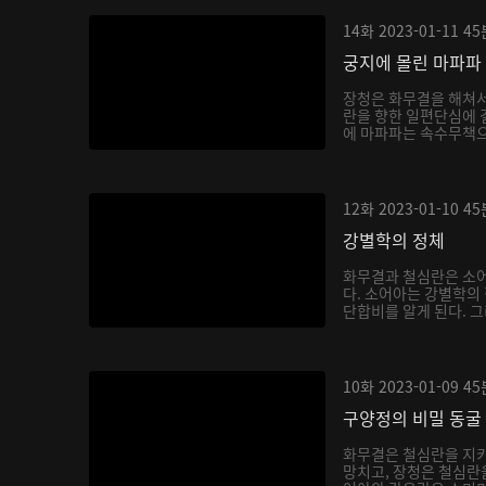
14화
2023-01-11
45
궁지에 몰린 마파파
장청은 화무결을 해쳐
란을 향한 일편단심에 
에 마파파는 속수무책으
12화
2023-01-10
45
강별학의 정체
화무결과 철심란은 소어
다. 소어아는 강별학의
단합비를 알게 된다. 그
10화
2023-01-09
45
구양정의 비밀 동굴
화무결은 철심란을 지키
망치고, 장청은 철심란을