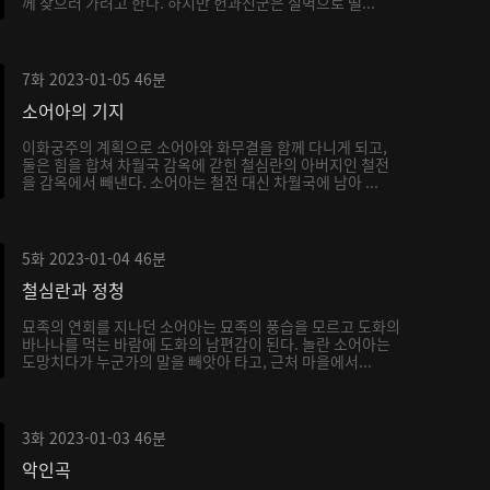
께 찾으러 가려고 한다. 하지만 헌과신군은 절벽으로 떨...
7화
2023-01-05
46분
소어아의 기지
이화궁주의 계획으로 소어아와 화무결을 함께 다니게 되고,
둘은 힘을 합쳐 차월국 감옥에 갇힌 철심란의 아버지인 철전
을 감옥에서 빼낸다. 소어아는 철전 대신 차월국에 남아 ...
5화
2023-01-04
46분
철심란과 정청
묘족의 연회를 지나던 소어아는 묘족의 풍습을 모르고 도화의
바나나를 먹는 바람에 도화의 남편감이 된다. 놀란 소어아는
도망치다가 누군가의 말을 빼앗아 타고, 근처 마을에서...
3화
2023-01-03
46분
악인곡