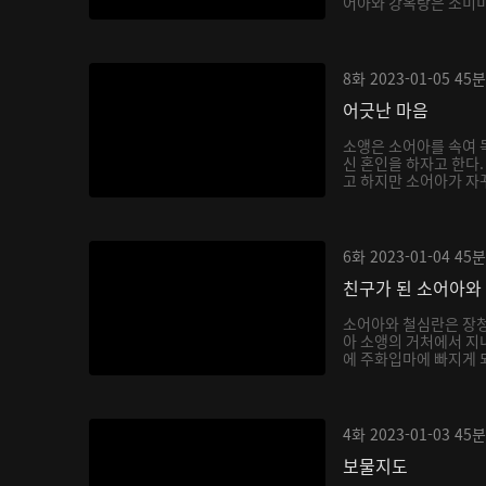
어아와 강옥랑은 소미미를
8화
2023-01-05
45분
어긋난 마음
소앵은 소어아를 속여 독
신 혼인을 하자고 한다
고 하지만 소어아가 자꾸
6화
2023-01-04
45분
친구가 된 소어아와
소어아와 철심란은 장청
아 소앵의 거처에서 지내
에 주화입마에 빠지게 되
4화
2023-01-03
45분
보물지도