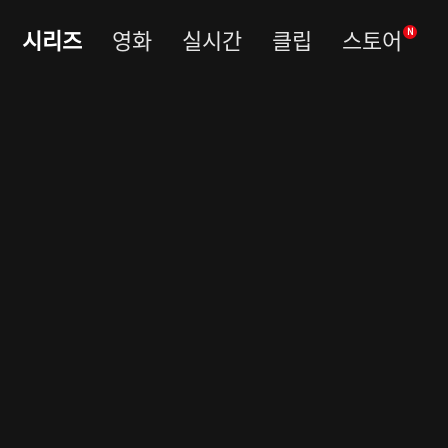
시리즈
영화
실시간
클립
스토어
N