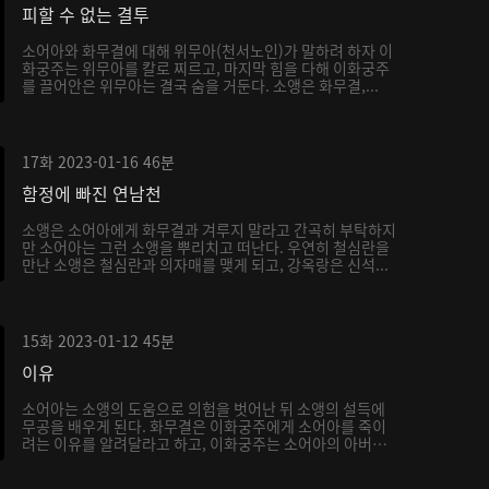
피할 수 없는 결투
소어아와 화무결에 대해 위무아(천서노인)가 말하려 하자 이
화궁주는 위무아를 칼로 찌르고, 마지막 힘을 다해 이화궁주
를 끌어안은 위무아는 결국 숨을 거둔다. 소앵은 화무결,...
17화
2023-01-16
46분
함정에 빠진 연남천
소앵은 소어아에게 화무결과 겨루지 말라고 간곡히 부탁하지
만 소어아는 그런 소앵을 뿌리치고 떠난다. 우연히 철심란을
만난 소앵은 철심란과 의자매를 맺게 되고, 강옥랑은 신석...
15화
2023-01-12
45분
이유
소어아는 소앵의 도움으로 의험을 벗어난 뒤 소앵의 설득에
무공을 배우게 된다. 화무결은 이화궁주에게 소어아를 죽이
려는 이유를 알려달라고 하고, 이화궁주는 소어아의 아버지
가...