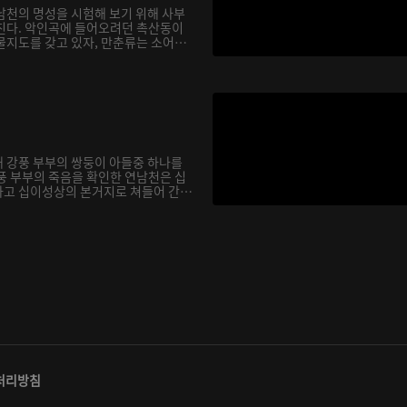
남천의 명성을 시험해 보기 위해 사부
친다. 악인곡에 들어오려던 촉산동이
물지도를 갖고 있자, 만춘류는 소어
 강풍 부부의 쌍둥이 아들중 하나를
풍 부부의 죽음을 확인한 연남천은 십
고 십이성상의 본거지로 쳐들어 간
처리방침