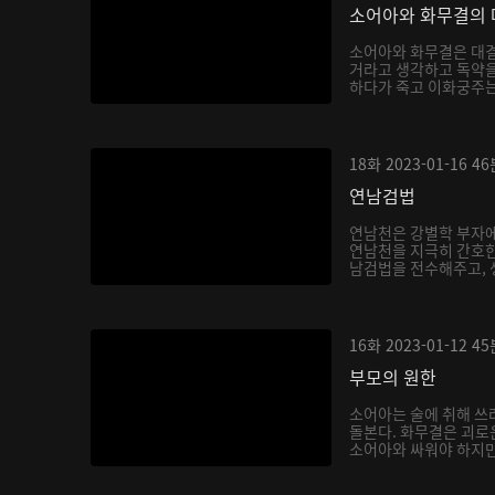
소어아와 화무결의 
소어아와 화무결은 대결
거라고 생각하고 독약을
하다가 죽고 이화궁주는 
18화
2023-01-16
46
연남검법
연남천은 강별학 부자에
연남천을 지극히 간호한
남검법을 전수해주고, 생
16화
2023-01-12
45
부모의 원한
소어아는 술에 취해 쓰
돌본다. 화무결은 괴로
소어아와 싸워야 하지만