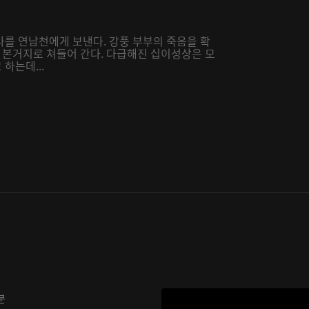
나를 연남천에게 보낸다. 강풍 부부의 죽음을 확
본거지로 쳐들어 간다. 다급해진 십이성상은 모
하는데...
분