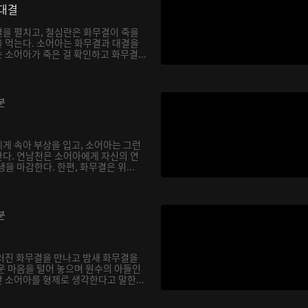
대결
을 펼치고, 철심란은 화무결이 죽을
 먹는다. 소어아는 화무결과 대결을
소어아가 죽은 걸 확인하고 화무결...
분
게 속아 부상을 입고, 소어아는 그런
다. 연남천은 소어아에게 자신의 연
을 마감한다. 한편, 화무결은 위...
분
러진 화무결을 만나고 밤새 화무결을
운 마음을 털어 놓으며 원수의 아들인
 소어아를 형제로 생각한다고 말한...