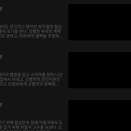
분
서라도 갖으려고 했지만 화무결의 철심
결국 포기를 한다. 강별학 부자의 계략
로 당하고, 마파파의 결백을 주장하...
분
아의 행방을 알고 소어아를 찾아 나선
 집에서 지내고, 강별학의 장인어른인
리고 단합비에게 강별학의 정체에...
분
기 위해 철심란과 함께 차월국에서 도
 잡기 위해 차월국 고수를 보낸다. 소