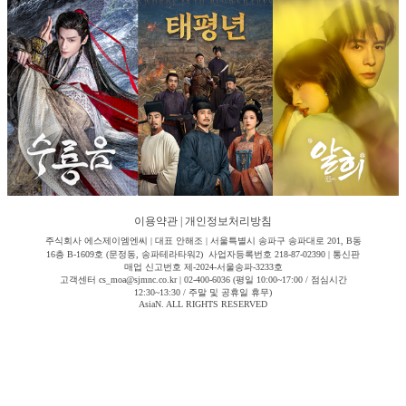
이용약관
|
개인정보처리방침
주식회사 에스제이엠엔씨 | 대표 안해조 | 서울특별시 송파구 송파대로 201, B동
16층 B-1609호 (문정동, 송파테라타워2) 사업자등록번호 218-87-02390 | 통신판
매업 신고번호 제-2024-서울송파-3233호
고객센터 cs_moa@sjmnc.co.kr | 02-400-6036 (평일 10:00~17:00 / 점심시간
12:30~13:30 / 주말 및 공휴일 휴무)
AsiaN. ALL RIGHTS RESERVED