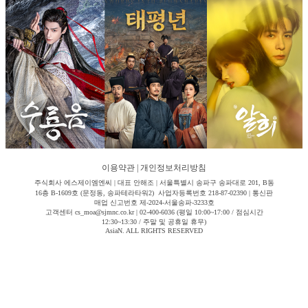
이용약관
|
개인정보처리방침
주식회사 에스제이엠엔씨 | 대표 안해조 | 서울특별시 송파구 송파대로 201, B동
16층 B-1609호 (문정동, 송파테라타워2) 사업자등록번호 218-87-02390 | 통신판
매업 신고번호 제-2024-서울송파-3233호
고객센터 cs_moa@sjmnc.co.kr | 02-400-6036 (평일 10:00~17:00 / 점심시간
12:30~13:30 / 주말 및 공휴일 휴무)
AsiaN. ALL RIGHTS RESERVED