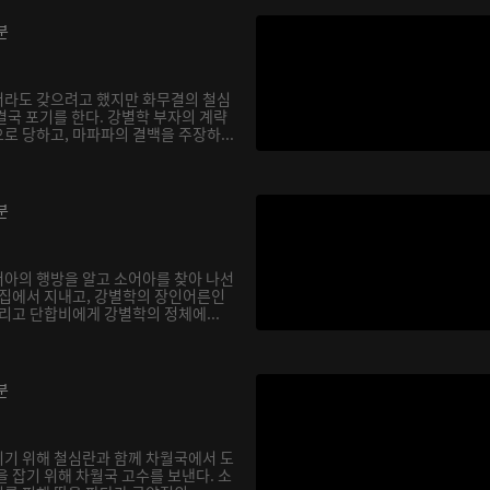
분
서라도 갖으려고 했지만 화무결의 철심
결국 포기를 한다. 강별학 부자의 계략
로 당하고, 마파파의 결백을 주장하...
분
아의 행방을 알고 소어아를 찾아 나선
 집에서 지내고, 강별학의 장인어른인
리고 단합비에게 강별학의 정체에...
분
기 위해 철심란과 함께 차월국에서 도
 잡기 위해 차월국 고수를 보낸다. 소