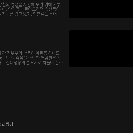
남천의 명성을 시험해 보기 위해 사부
친다. 악인곡에 들어오려던 촉산동이
물지도를 갖고 있자, 만춘류는 소어
 강풍 부부의 쌍둥이 아들중 하나를
풍 부부의 죽음을 확인한 연남천은 십
고 십이성상의 본거지로 쳐들어 간
처리방침