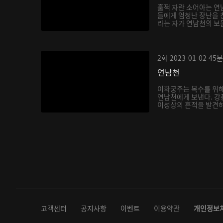
훌쩍 자란 소어아는 연
들에게 엄청난 장난을 
라는 자가 연남천의 보
아...
2화
2023-01-02
45분
연남천
이화궁주는 복수를 위해
연남천에게 보낸다. 강
이성상의 흔적을 발견하
다...
고객센터
공지사항
이벤트
이용약관
개인정보