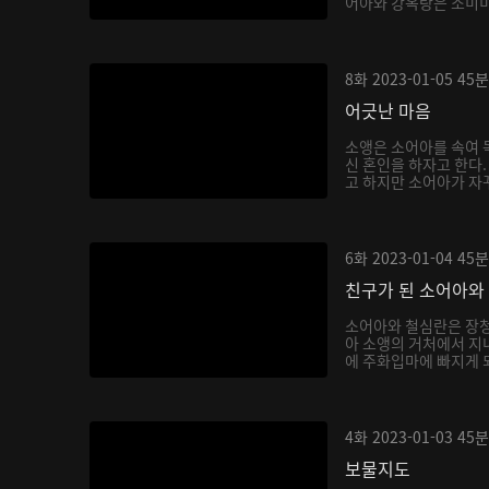
어아와 강옥랑은 소미미를
8화
2023-01-05
45분
어긋난 마음
소앵은 소어아를 속여 독
신 혼인을 하자고 한다
고 하지만 소어아가 자꾸
6화
2023-01-04
45분
친구가 된 소어아와
소어아와 철심란은 장청
아 소앵의 거처에서 지내
에 주화입마에 빠지게 되
4화
2023-01-03
45분
보물지도