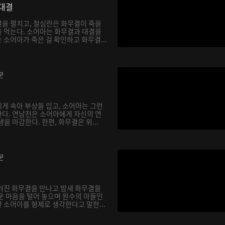
대결
을 펼치고, 철심란은 화무결이 죽을
 먹는다. 소어아는 화무결과 대결을
소어아가 죽은 걸 확인하고 화무결...
분
게 속아 부상을 입고, 소어아는 그런
다. 연남천은 소어아에게 자신의 연
을 마감한다. 한편, 화무결은 위...
분
러진 화무결을 만나고 밤새 화무결을
운 마음을 털어 놓으며 원수의 아들인
 소어아를 형제로 생각한다고 말한...