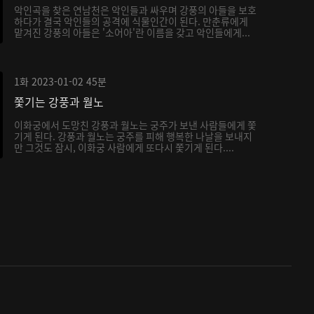
악인곡을 찾은 연남천은 악인들과 싸우며 강풍의 아들을 보호
하다가 결국 악인들의 공격에 식물인간이 된다. 만춘류에게
맡겨진 강풍의 아들은 '소어아'란 이름을 갖고 악인들에게...
1화
2023-01-02
45분
쫓기는 강풍과 월노
이화궁에서 도망친 강풍과 월노는 궁주가 보낸 사람들에게 쫓
기게 된다. 강풍과 월노는 궁주를 피해 행복한 나날을 보내지
만 그것도 잠시, 이화궁 사람에게 또다시 쫓기게 된다....