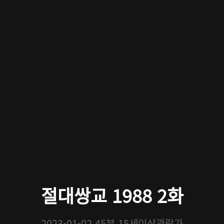
절대쌍교 1988 2화
2023-01-02
45분
15세이상관람가