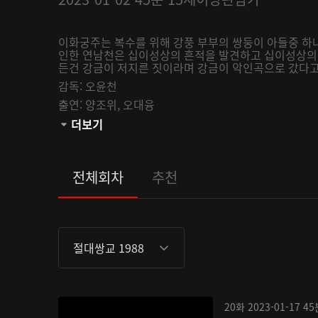
이화궁주는 복수를 위해 강풍 부부의 쌍둥이 아들중 하
인한 연남천은 십이성상의 흔적을 발견하고 십이성상의 
든건 강금이 저지른 짓이라며 강금이 악인곡으로 갔다고 
감독:
오윤천
출연:
양조위,
오대융
관람등급:
더보기
전체회차
추천
절대쌍교 1988
20화
2023-01-17
45