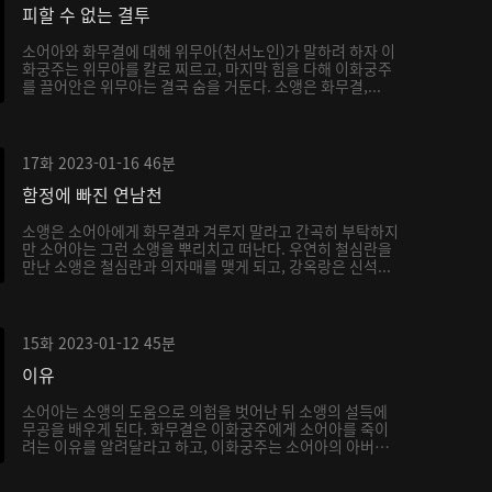
피할 수 없는 결투
소어아와 화무결에 대해 위무아(천서노인)가 말하려 하자 이
화궁주는 위무아를 칼로 찌르고, 마지막 힘을 다해 이화궁주
를 끌어안은 위무아는 결국 숨을 거둔다. 소앵은 화무결,...
17화
2023-01-16
46분
함정에 빠진 연남천
소앵은 소어아에게 화무결과 겨루지 말라고 간곡히 부탁하지
만 소어아는 그런 소앵을 뿌리치고 떠난다. 우연히 철심란을
만난 소앵은 철심란과 의자매를 맺게 되고, 강옥랑은 신석...
15화
2023-01-12
45분
이유
소어아는 소앵의 도움으로 의험을 벗어난 뒤 소앵의 설득에
무공을 배우게 된다. 화무결은 이화궁주에게 소어아를 죽이
려는 이유를 알려달라고 하고, 이화궁주는 소어아의 아버지
가...