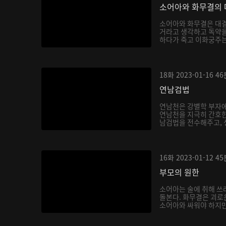
소어아와 화무결의 
소어아와 화무결은 대결
거라고 생각하고 독약을
하다가 죽고 이화궁주는 
18화
2023-01-16
46
연남검법
연남천은 강별학 부자에
연남천을 지극히 간호한
남검법을 전수해주고, 생
16화
2023-01-12
45
부모의 원한
소어아는 술에 취해 쓰
돌본다. 화무결은 괴로
소어아와 싸워야 하지만