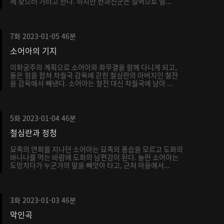
께 찾으러 가려고 한다. 하지만 헌과신군은 절벽으로 떨...
7화
2023-01-05
46분
소어아의 기지
이화궁주의 계획으로 소어아와 화무결을 함께 다니게 되고,
둘은 힘을 합쳐 차월국 감옥에 갇힌 철심란의 아버지인 철전
을 감옥에서 빼낸다. 소어아는 철전 대신 차월국에 남아 ...
5화
2023-01-04
46분
철심란과 정청
묘족의 연회를 지나던 소어아는 묘족의 풍습을 모르고 도화의
바나나를 먹는 바람에 도화의 남편감이 된다. 놀란 소어아는
도망치다가 누군가의 말을 빼앗아 타고, 근처 마을에서...
3화
2023-01-03
46분
악인곡