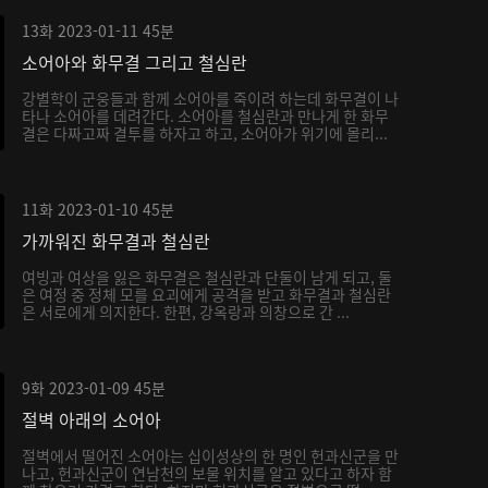
13화
2023-01-11
45분
소어아와 화무결 그리고 철심란
강별학이 군웅들과 함께 소어아를 죽이려 하는데 화무결이 나
타나 소어아를 데려간다. 소어아를 철심란과 만나게 한 화무
결은 다짜고짜 결투를 하자고 하고, 소어아가 위기에 몰리...
11화
2023-01-10
45분
가까워진 화무결과 철심란
여빙과 여상을 잃은 화무결은 철심란과 단둘이 남게 되고, 둘
은 여정 중 정체 모를 요괴에게 공격을 받고 화무결과 철심란
은 서로에게 의지한다. 한편, 강옥랑과 의창으로 간 ...
9화
2023-01-09
45분
절벽 아래의 소어아
절벽에서 떨어진 소어아는 십이성상의 한 명인 헌과신군을 만
나고, 헌과신군이 연남천의 보물 위치를 알고 있다고 하자 함