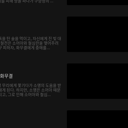
 피해 땅을 파다가 구양정의 ...
을 탄 술을 먹이고, 자신에게 진 빚 대
. 철전은 소어아와 철심란을 맺어주려
 피하자, 화무결에게 중매를...
 화무결
 무리에게 쫓기다가 소앵의 도움을 받
게 된다. 하지만, 소앵은 소어아 때문
고, 그로 인해 소어아와 철심...