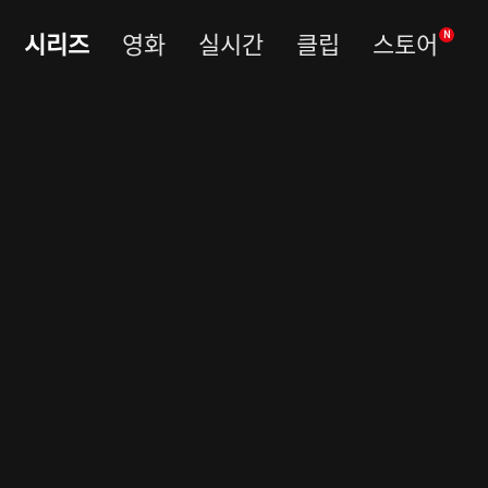
시리즈
영화
실시간
클립
스토어
N