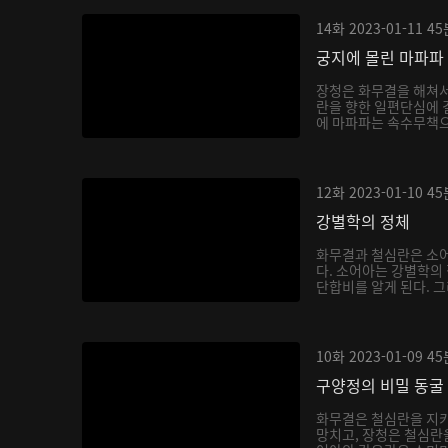
14화
2023-01-11
45
궁지에 몰린 마파파
장청은 화무결을 해쳐
란을 향한 일편단심에 
에 마파파는 속수무책으
12화
2023-01-10
45
강별학의 정체
화무결과 철심란은 소어
다. 소어아는 강별학의
단합비를 알게 된다. 그
10화
2023-01-09
45
구양정의 비밀 동굴
화무결은 철심란을 지키
망치고, 장청은 철심란을