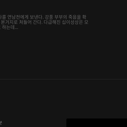
나를 연남천에게 보낸다. 강풍 부부의 죽음을 확
본거지로 쳐들어 간다. 다급해진 십이성상은 모
하는데...
분