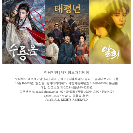
이용약관
|
개인정보처리방침
주식회사 에스제이엠엔씨 | 대표 안해조 | 서울특별시 송파구 송파대로 201, B동
16층 B-1609호 (문정동, 송파테라타워2) 사업자등록번호 218-87-02390 | 통신판
매업 신고번호 제-2024-서울송파-3233호
고객센터 cs_moa@sjmnc.co.kr | 02-400-6036 (평일 10:00~17:00 / 점심시간
12:30~13:30 / 주말 및 공휴일 휴무)
AsiaN. ALL RIGHTS RESERVED