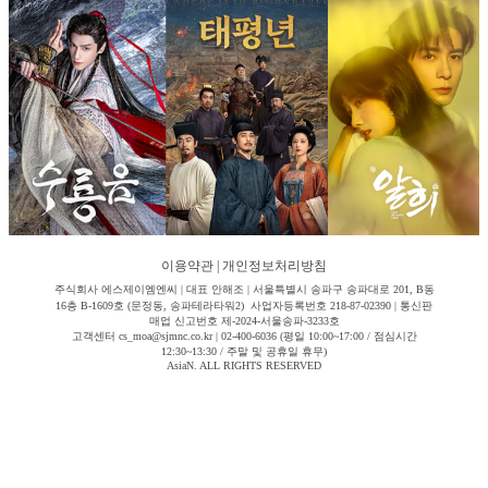
이용약관
|
개인정보처리방침
주식회사 에스제이엠엔씨 | 대표 안해조 | 서울특별시 송파구 송파대로 201, B동
16층 B-1609호 (문정동, 송파테라타워2) 사업자등록번호 218-87-02390 | 통신판
매업 신고번호 제-2024-서울송파-3233호
고객센터 cs_moa@sjmnc.co.kr | 02-400-6036 (평일 10:00~17:00 / 점심시간
12:30~13:30 / 주말 및 공휴일 휴무)
AsiaN. ALL RIGHTS RESERVED