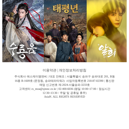
이용약관
|
개인정보처리방침
주식회사 에스제이엠엔씨 | 대표 안해조 | 서울특별시 송파구 송파대로 201, B동
16층 B-1609호 (문정동, 송파테라타워2) 사업자등록번호 218-87-02390 | 통신판
매업 신고번호 제-2024-서울송파-3233호
고객센터 cs_moa@sjmnc.co.kr | 02-400-6036 (평일 10:00~17:00 / 점심시간
12:30~13:30 / 주말 및 공휴일 휴무)
AsiaN. ALL RIGHTS RESERVED