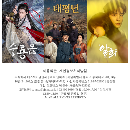
이용약관
|
개인정보처리방침
주식회사 에스제이엠엔씨 | 대표 안해조 | 서울특별시 송파구 송파대로 201, B동
16층 B-1609호 (문정동, 송파테라타워2) 사업자등록번호 218-87-02390 | 통신판
매업 신고번호 제-2024-서울송파-3233호
고객센터 cs_moa@sjmnc.co.kr | 02-400-6036 (평일 10:00~17:00 / 점심시간
12:30~13:30 / 주말 및 공휴일 휴무)
AsiaN. ALL RIGHTS RESERVED