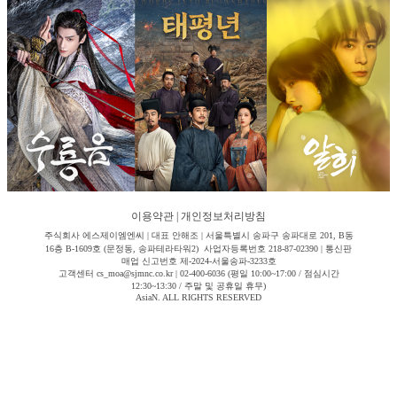
이용약관
|
개인정보처리방침
주식회사 에스제이엠엔씨 | 대표 안해조 | 서울특별시 송파구 송파대로 201, B동
16층 B-1609호 (문정동, 송파테라타워2) 사업자등록번호 218-87-02390 | 통신판
매업 신고번호 제-2024-서울송파-3233호
고객센터 cs_moa@sjmnc.co.kr | 02-400-6036 (평일 10:00~17:00 / 점심시간
12:30~13:30 / 주말 및 공휴일 휴무)
AsiaN. ALL RIGHTS RESERVED