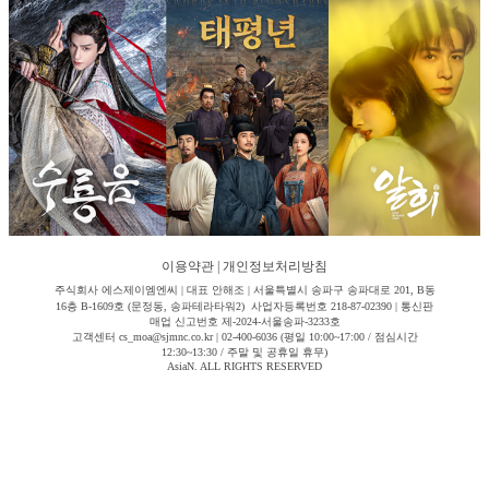
이용약관
|
개인정보처리방침
주식회사 에스제이엠엔씨 | 대표 안해조 | 서울특별시 송파구 송파대로 201, B동
16층 B-1609호 (문정동, 송파테라타워2) 사업자등록번호 218-87-02390 | 통신판
매업 신고번호 제-2024-서울송파-3233호
고객센터 cs_moa@sjmnc.co.kr | 02-400-6036 (평일 10:00~17:00 / 점심시간
12:30~13:30 / 주말 및 공휴일 휴무)
AsiaN. ALL RIGHTS RESERVED