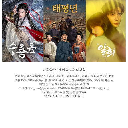
이용약관
|
개인정보처리방침
주식회사 에스제이엠엔씨 | 대표 안해조 | 서울특별시 송파구 송파대로 201, B동
16층 B-1609호 (문정동, 송파테라타워2) 사업자등록번호 218-87-02390 | 통신판
매업 신고번호 제-2024-서울송파-3233호
고객센터 cs_moa@sjmnc.co.kr | 02-400-6036 (평일 10:00~17:00 / 점심시간
12:30~13:30 / 주말 및 공휴일 휴무)
AsiaN. ALL RIGHTS RESERVED