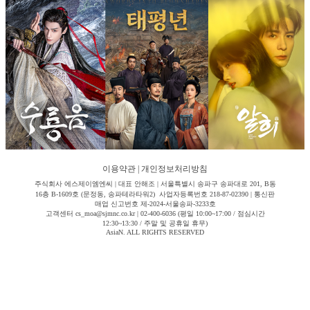
이용약관
|
개인정보처리방침
주식회사 에스제이엠엔씨 | 대표 안해조 | 서울특별시 송파구 송파대로 201, B동
16층 B-1609호 (문정동, 송파테라타워2) 사업자등록번호 218-87-02390 | 통신판
매업 신고번호 제-2024-서울송파-3233호
고객센터 cs_moa@sjmnc.co.kr | 02-400-6036 (평일 10:00~17:00 / 점심시간
12:30~13:30 / 주말 및 공휴일 휴무)
AsiaN. ALL RIGHTS RESERVED