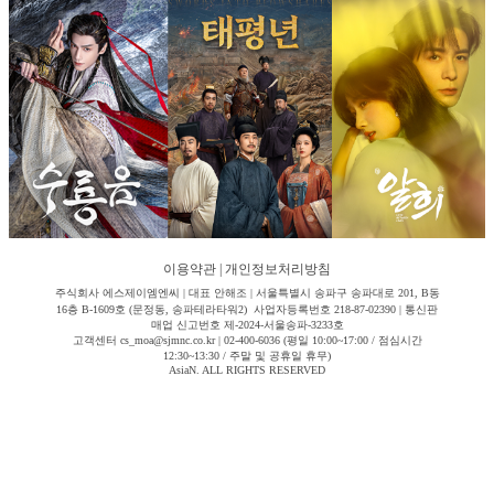
이용약관
|
개인정보처리방침
주식회사 에스제이엠엔씨 | 대표 안해조 | 서울특별시 송파구 송파대로 201, B동
16층 B-1609호 (문정동, 송파테라타워2) 사업자등록번호 218-87-02390 | 통신판
매업 신고번호 제-2024-서울송파-3233호
고객센터 cs_moa@sjmnc.co.kr | 02-400-6036 (평일 10:00~17:00 / 점심시간
12:30~13:30 / 주말 및 공휴일 휴무)
AsiaN. ALL RIGHTS RESERVED