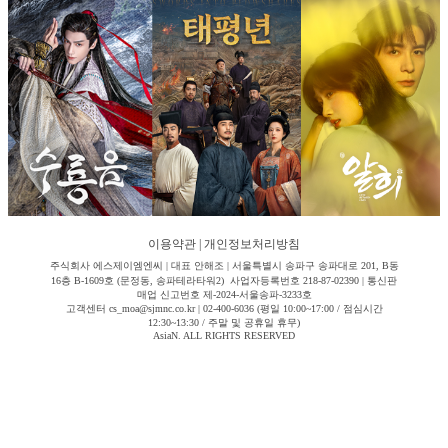
이용약관
|
개인정보처리방침
주식회사 에스제이엠엔씨 | 대표 안해조 | 서울특별시 송파구 송파대로 201, B동
16층 B-1609호 (문정동, 송파테라타워2) 사업자등록번호 218-87-02390 | 통신판
매업 신고번호 제-2024-서울송파-3233호
고객센터 cs_moa@sjmnc.co.kr | 02-400-6036 (평일 10:00~17:00 / 점심시간
12:30~13:30 / 주말 및 공휴일 휴무)
AsiaN. ALL RIGHTS RESERVED