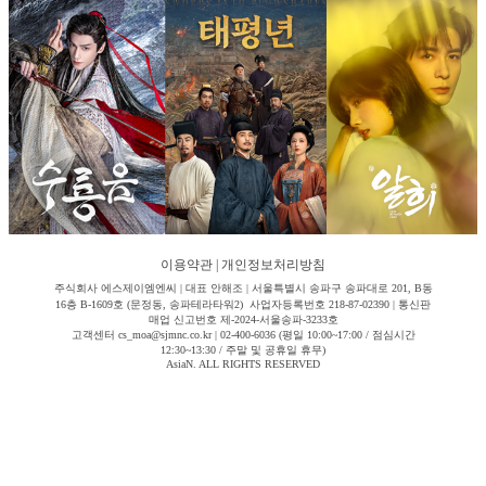
이용약관
|
개인정보처리방침
주식회사 에스제이엠엔씨 | 대표 안해조 | 서울특별시 송파구 송파대로 201, B동
16층 B-1609호 (문정동, 송파테라타워2) 사업자등록번호 218-87-02390 | 통신판
매업 신고번호 제-2024-서울송파-3233호
고객센터 cs_moa@sjmnc.co.kr | 02-400-6036 (평일 10:00~17:00 / 점심시간
12:30~13:30 / 주말 및 공휴일 휴무)
AsiaN. ALL RIGHTS RESERVED