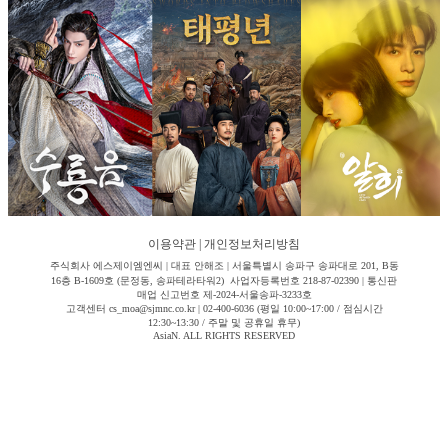
이용약관
|
개인정보처리방침
주식회사 에스제이엠엔씨 | 대표 안해조 | 서울특별시 송파구 송파대로 201, B동
16층 B-1609호 (문정동, 송파테라타워2) 사업자등록번호 218-87-02390 | 통신판
매업 신고번호 제-2024-서울송파-3233호
고객센터 cs_moa@sjmnc.co.kr | 02-400-6036 (평일 10:00~17:00 / 점심시간
12:30~13:30 / 주말 및 공휴일 휴무)
AsiaN. ALL RIGHTS RESERVED