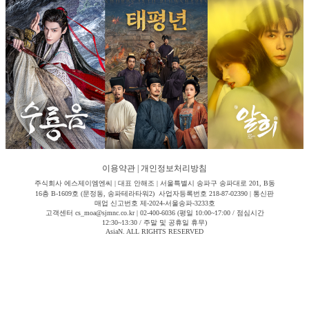
이용약관
|
개인정보처리방침
주식회사 에스제이엠엔씨 | 대표 안해조 | 서울특별시 송파구 송파대로 201, B동
16층 B-1609호 (문정동, 송파테라타워2) 사업자등록번호 218-87-02390 | 통신판
매업 신고번호 제-2024-서울송파-3233호
고객센터 cs_moa@sjmnc.co.kr | 02-400-6036 (평일 10:00~17:00 / 점심시간
12:30~13:30 / 주말 및 공휴일 휴무)
AsiaN. ALL RIGHTS RESERVED