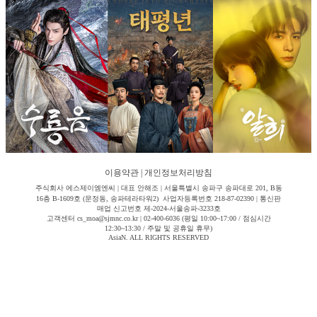
이용약관
|
개인정보처리방침
주식회사 에스제이엠엔씨 | 대표 안해조 | 서울특별시 송파구 송파대로 201, B동
16층 B-1609호 (문정동, 송파테라타워2) 사업자등록번호 218-87-02390 | 통신판
매업 신고번호 제-2024-서울송파-3233호
고객센터 cs_moa@sjmnc.co.kr | 02-400-6036 (평일 10:00~17:00 / 점심시간
12:30~13:30 / 주말 및 공휴일 휴무)
AsiaN. ALL RIGHTS RESERVED