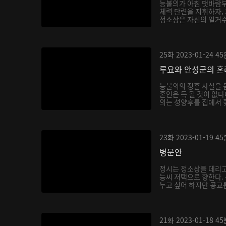
능불의가 아침 댓바람부
체력 단련을 지휘하자,
정소상은 자신의 일거수
25화
2023-01-24
45
루요와 안성군의 혼
능불의의 정혼 사실을 
혼인은 득 될 것이 없
의는 성양후를 집에서 쫓
23화
2023-01-19
45
병문안
정시는 정소상을 데리
능씨 저택으로 향한다.
누고 싶어 하지만 공교롭
21화
2023-01-18
45