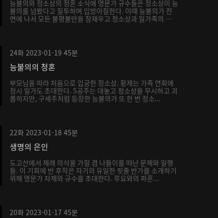
능불의와 정소상의 정혼 소식에 명문가 규수들은 정소상이 능
불의를 넘봤다고 질투하며 입방아질한다. 이때 능불의가 전
면에 나서 모든 불평불만을 잠재우고 정소상과 일가족의 체
면...
24화
2023-01-19
45분
능불의의 청혼
부모님을 따라 처음으로 입궁한 정소상. 황제는 가족 연회에
정시 일가도 초대한다. 5공주는 대놓고 정소상을 무시하고 괴
롭히지만, 구세주처럼 등장한 능불의가 또 한 번 정소...
22화
2023-01-18
45분
생명의 은인
도고산에서 제례 의식을 가질 겸 나들이를 떠난 문제와 일행
들. 이 기회에 반 후작은 자기의 유일한 핏줄 반가를 소개하기
위해 명문가 자제와 규수를 초대한다. 루요와의 파혼...
20화
2023-01-17
45분