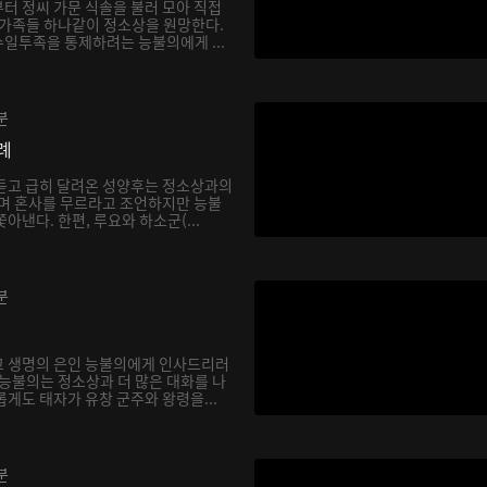
터 정씨 가문 식솔을 불러 모아 직접
 가족들 하나같이 정소상을 원망한다.
일투족을 통제하려는 능불의에게 ...
분
례
듣고 급히 달려온 성양후는 정소상과의
다며 혼사를 무르라고 조언하지만 능불
아낸다. 한편, 루요와 하소군(...
분
고 생명의 은인 능불의에게 인사드리러
 능불의는 정소상과 더 많은 대화를 나
게도 태자가 유창 군주와 왕령을...
분