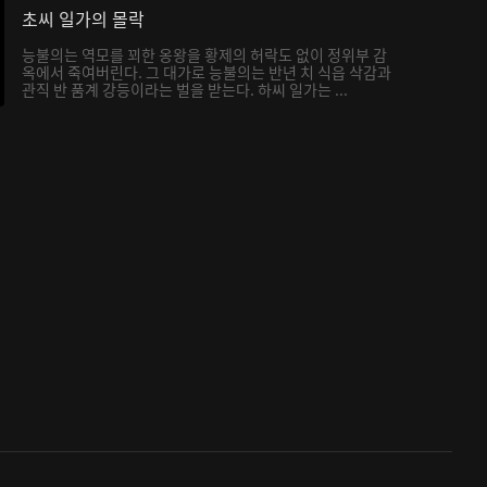
초씨 일가의 몰락
능불의는 역모를 꾀한 옹왕을 황제의 허락도 없이 정위부 감
옥에서 죽여버린다. 그 대가로 능불의는 반년 치 식읍 삭감과
관직 반 품계 강등이라는 벌을 받는다. 하씨 일가는 ...