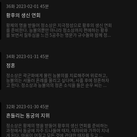
36화
2023-02-01
45분
황후의 생신 연회
황제의 명을 받들어 정소상은 지극정성으로 황후의 생신 연회
를 준비한다. 능불의뿐만 아니라 정소상까지 편애하는 황후
를 보면서 질투심을 느낀 5공주는 명문가 규수들와 함께 정...
34화
2023-01-31
45분
정혼
정소상은 곽군화에게 물린 능불의를 치료해주며 위로하고,
능불의는 서둘러 혼례를 올리고 싶다며, 사흘 후에 정혼하자
고 한다. 정소상과 능불의의 정혼 소식을 들은 순우 씨는 ...
32화
2023-01-30
45분
흔들리는 동궁의 지위
정소상은 황제의 명을 받들어 황후의 생신 연회를 준비하는
과정에서 동궁에 자주 드나들며 태자, 태자비와 가까이 지내
게 된다. 마음이 어질고 모든 것에 관대한 태자를 두고 ...