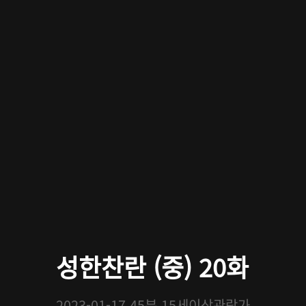
성한찬란 (중) 20화
2023-01-17
45분
15세이상관람가