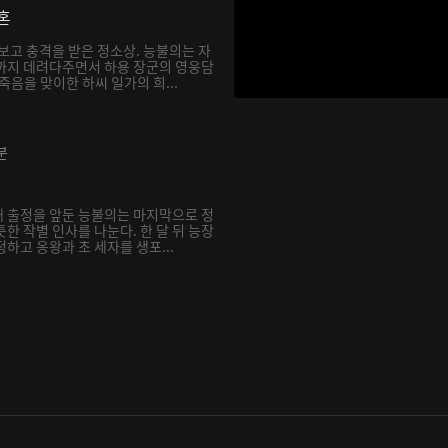
혼
보고 충격을 받은 정소상. 능불의는 자
까지 데려다주면서 하용 장군의 영웅담
죽음을 맞이한 하씨 일가의 희...
분
 출정을 앞둔 능불의는 마지막으로 정
한 작별 인사를 나눈다. 한 달 뒤 능장
하고 옹왕과 초 세자를 생포...