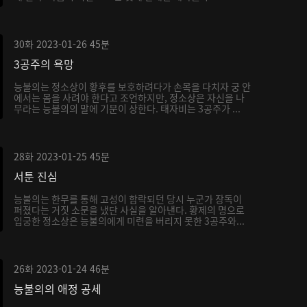
30화
2023-01-26
45분
3공주의 욕망
능불의는 정소상이 황후를 보호하려다가 손목을 다치자 궁 안
에서는 몸을 사려야 한다고 조언하지만, 정소상은 자신을 나
무라는 능불의의 말에 기분이 상한다. 태자비는 3공주가 ...
28화
2023-01-25
45분
서툰 진심
능불의는 한무를 통해 고성이 함락되던 당시 누군가 장독이
퍼졌다는 거짓 소문을 냈단 사실을 알아낸다. 황제의 명으로
입궁한 정소상은 능불의에게 미련을 버리지 못한 3공주와...
26화
2023-01-24
46분
능불의의 애정 공세