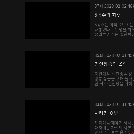
37화
2023-02-02
48
5공주의 최후
5공주는 여색을 밝히는
내통했다는 누명을 씌우
정리로 사건은 일단락된다
35화
2023-02-01
45
건안왕족의 몰락
지원에 나선 만송백 장
왕륭 장군을 구해 돌아
한 뒤 소건안왕을 위해 
33화
2023-01-31
45
사라진 호부
태자가 황제에게 하사
태자비는 자신의 사촌 
원으로 호부를 옮겨두자