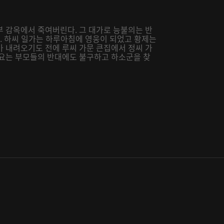
부 감옥에서 죽여버린다. 그 대가로 능불의는 반
다. 하씨 일가는 하루아침에 영웅이 되었고 황제는
가 내려오기도 전에 루씨 가문 큰집에서 정씨 가
루요는 부모들의 반대에도 불구하고 하소군을 찾