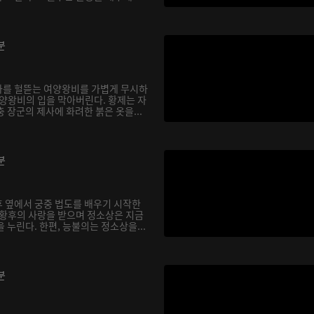
분
화를 헐뜯는 여양왕비를 가볍게 무시하
여양왕비의 입을 막아버린다. 황제는 자
 장군의 제사에 화려한 붉은 옷을...
분
 옆에서 궁중 법도를 배우기 시작한
 황후의 사랑을 받으며 정소상은 지금
 누린다. 한편, 능불의는 정소상을...
분