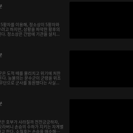
분
 5황자를 이용해, 정소상이 5황자와
려고 하지만, 상황을 파악한 황후의
. 정소상은 간밤에 기관을 설치...
분
군은 도적 떼를 물리치고 위기에 처한
온다. 능불의는 문수군이 군령을 위조
무단으로 군사를 동원했다는 사실...
분
받은 호부가 사라질까 전전긍긍하자,
오라버니 손승의 수하가 지키는 자계별
고 한다. 소월후는 손승을 매수해