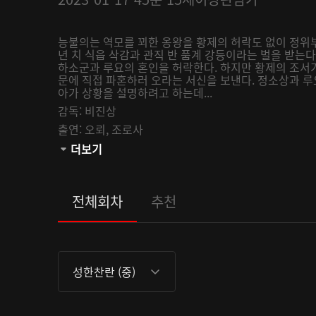
능불의는 역모를 꾀한 옹왕을 황제의 허락도 없이 정위
년 치 식읍 삭감과 관직 반 품계 강등이라는 벌을 받는
하소군과 루요의 혼인을 허락한다. 하지만 황제의 조서
문에 직접 파혼하러 오라는 서신을 보낸다. 정소상과 
아가 상황을 설명하려고 하는데...
감독:
비진상
출연:
오뢰,
조로사
관람등급:
더보기
전체회차
추천
성한찬란 (중)