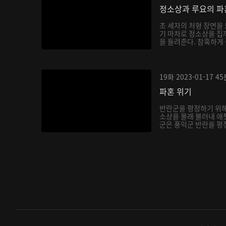
정소상과 루요의 파
초 세자의 처형 장면을 
기 마차로 정소상을 집
을 들려준다. 참혹하게 
19화
2023-01-17
45
파혼 위기
반란군을 평정하기 위해
소상을 몰래 불러내 애틋
군은 풍익군 반란을 평정