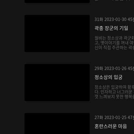
호...
31화
2023-01-30
45
곽충 장군의 기일
월비는 정소상과 곽군
고, 옛이야기를 꺼내 
신이 직접 주관하는 곽충
29화
2023-01-26
45
정소상의 입궁
정소상은 입궁하여 황후
다. 인자하고 너그러운
껏 느껴보지 못한 행복을
27화
2023-01-25
47
혼란스러운 마음