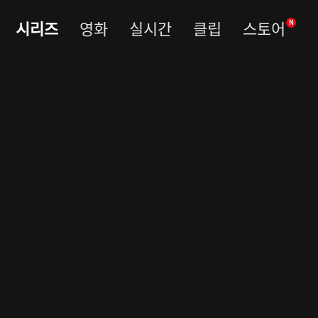
시리즈
영화
실시간
클립
스토어
N