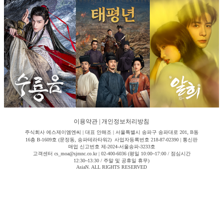
이용약관
|
개인정보처리방침
주식회사 에스제이엠엔씨 | 대표 안해조 | 서울특별시 송파구 송파대로 201, B동
16층 B-1609호 (문정동, 송파테라타워2) 사업자등록번호 218-87-02390 | 통신판
매업 신고번호 제-2024-서울송파-3233호
고객센터 cs_moa@sjmnc.co.kr | 02-400-6036 (평일 10:00~17:00 / 점심시간
12:30~13:30 / 주말 및 공휴일 휴무)
AsiaN. ALL RIGHTS RESERVED