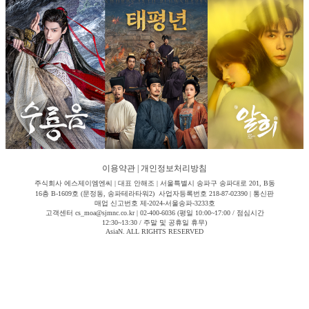
이용약관
|
개인정보처리방침
주식회사 에스제이엠엔씨 | 대표 안해조 | 서울특별시 송파구 송파대로 201, B동
16층 B-1609호 (문정동, 송파테라타워2) 사업자등록번호 218-87-02390 | 통신판
매업 신고번호 제-2024-서울송파-3233호
고객센터 cs_moa@sjmnc.co.kr | 02-400-6036 (평일 10:00~17:00 / 점심시간
12:30~13:30 / 주말 및 공휴일 휴무)
AsiaN. ALL RIGHTS RESERVED