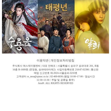
이용약관
|
개인정보처리방침
주식회사 에스제이엠엔씨 | 대표 안해조 | 서울특별시 송파구 송파대로 201, B동
16층 B-1609호 (문정동, 송파테라타워2) 사업자등록번호 218-87-02390 | 통신판
매업 신고번호 제-2024-서울송파-3233호
고객센터 cs_moa@sjmnc.co.kr | 02-400-6036 (평일 10:00~17:00 / 점심시간
12:30~13:30 / 주말 및 공휴일 휴무)
AsiaN. ALL RIGHTS RESERVED