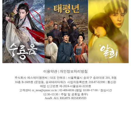
이용약관
|
개인정보처리방침
주식회사 에스제이엠엔씨 | 대표 안해조 | 서울특별시 송파구 송파대로 201, B동
16층 B-1609호 (문정동, 송파테라타워2) 사업자등록번호 218-87-02390 | 통신판
매업 신고번호 제-2024-서울송파-3233호
고객센터 cs_moa@sjmnc.co.kr | 02-400-6036 (평일 10:00~17:00 / 점심시간
12:30~13:30 / 주말 및 공휴일 휴무)
AsiaN. ALL RIGHTS RESERVED