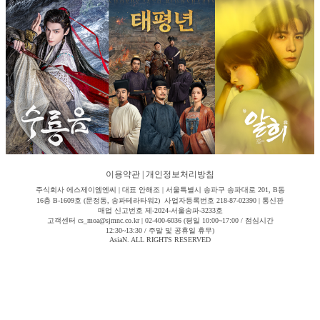
이용약관
|
개인정보처리방침
주식회사 에스제이엠엔씨 | 대표 안해조 | 서울특별시 송파구 송파대로 201, B동
16층 B-1609호 (문정동, 송파테라타워2) 사업자등록번호 218-87-02390 | 통신판
매업 신고번호 제-2024-서울송파-3233호
고객센터 cs_moa@sjmnc.co.kr | 02-400-6036 (평일 10:00~17:00 / 점심시간
12:30~13:30 / 주말 및 공휴일 휴무)
AsiaN. ALL RIGHTS RESERVED