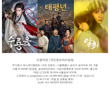
이용약관
|
개인정보처리방침
주식회사 에스제이엠엔씨 | 대표 안해조 | 서울특별시 송파구 송파대로 201, B동
16층 B-1609호 (문정동, 송파테라타워2) 사업자등록번호 218-87-02390 | 통신판
매업 신고번호 제-2024-서울송파-3233호
고객센터 cs_moa@sjmnc.co.kr | 02-400-6036 (평일 10:00~17:00 / 점심시간
12:30~13:30 / 주말 및 공휴일 휴무)
AsiaN. ALL RIGHTS RESERVED