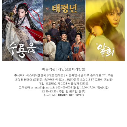
이용약관
|
개인정보처리방침
주식회사 에스제이엠엔씨 | 대표 안해조 | 서울특별시 송파구 송파대로 201, B동
16층 B-1609호 (문정동, 송파테라타워2) 사업자등록번호 218-87-02390 | 통신판
매업 신고번호 제-2024-서울송파-3233호
고객센터 cs_moa@sjmnc.co.kr | 02-400-6036 (평일 10:00~17:00 / 점심시간
12:30~13:30 / 주말 및 공휴일 휴무)
AsiaN. ALL RIGHTS RESERVED