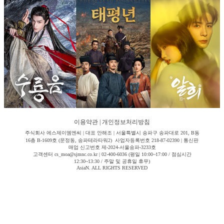
이용약관
|
개인정보처리방침
주식회사 에스제이엠엔씨 | 대표 안해조 | 서울특별시 송파구 송파대로 201, B동
16층 B-1609호 (문정동, 송파테라타워2) 사업자등록번호 218-87-02390 | 통신판
매업 신고번호 제-2024-서울송파-3233호
고객센터 cs_moa@sjmnc.co.kr | 02-400-6036 (평일 10:00~17:00 / 점심시간
12:30~13:30 / 주말 및 공휴일 휴무)
AsiaN. ALL RIGHTS RESERVED