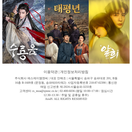
이용약관
|
개인정보처리방침
주식회사 에스제이엠엔씨 | 대표 안해조 | 서울특별시 송파구 송파대로 201, B동
16층 B-1609호 (문정동, 송파테라타워2) 사업자등록번호 218-87-02390 | 통신판
매업 신고번호 제-2024-서울송파-3233호
고객센터 cs_moa@sjmnc.co.kr | 02-400-6036 (평일 10:00~17:00 / 점심시간
12:30~13:30 / 주말 및 공휴일 휴무)
AsiaN. ALL RIGHTS RESERVED