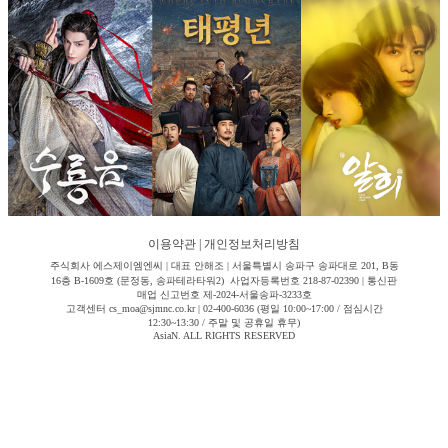
이용약관
|
개인정보처리방침
주식회사 에스제이엠엔씨 | 대표 안해조 | 서울특별시 송파구 송파대로 201, B동
16층 B-1609호 (문정동, 송파테라타워2) 사업자등록번호 218-87-02390 | 통신판
매업 신고번호 제-2024-서울송파-3233호
고객센터 cs_moa@sjmnc.co.kr | 02-400-6036 (평일 10:00~17:00 / 점심시간
12:30~13:30 / 주말 및 공휴일 휴무)
AsiaN. ALL RIGHTS RESERVED