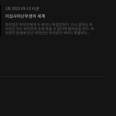
1화
2022-09-13
41분
이십사미난부생의 세계
하어빙은 허자안에게 두 번이나 독살당한다. 다시 살아난 하
어빙은 더는 허자안의 손에 죽을 수 없다며 발버둥을 친다. 하
어빙이 환생해 만난 허자안은 하어빙의 맥박이 특별하다...