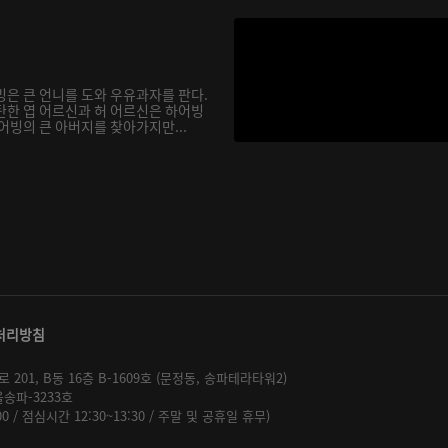
빙은 큰 언니를 도와 우유과자를 판다.
탄한 엽 어르신과 허 어르신은 하어빙
어빙의 큰 아버지를 찾아가지만...
처리방침
01, B동 16층 B-1609호 (문정동, 송파테라타워2)
울송파-3233호
:00 / 점심시간 12:30~13:30 / 주말 및 공휴일 휴무)