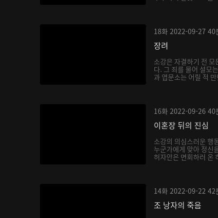
18화
2022-09-27
40
장려
소강은 자결하기 전 모
다. 그 죄를 물어 설모
과 엽문소는 어릴 적 만
16화
2022-09-26
40
이혼장 뒤의 진심
소강의 의심스러운 행동
누군가에게 맞아 정신을
허자안은 면회하러 온 하
14화
2022-09-22
42
조 낭자의 죽음