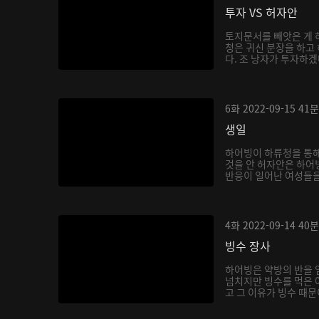
투자 VS 허자안
토지문서를 빼앗은 게 
청은 귀신 분장을 하고
다. 조 낭자가 투자하겠
6화
2022-09-15
41분
생일
하어빙이 하류청을 통해
것을 안 허자안은 하어
반응이 일어난 여성들을 
4화
2022-09-14
40분
빙수 장사
하어빙은 약방의 반을 
넘치지만 빙수를 먹은 
고 그 이유가 빙수 때문