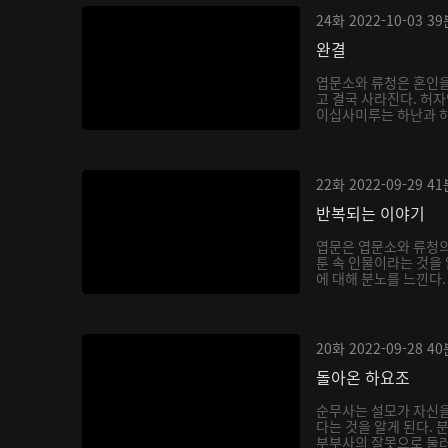
24화
2022-10-03
39
완결
엽문소와 류청은 혼인을
고 결국 사라진다. 허자
이십사미루는 하난과 하
22화
2022-09-29
41
반복되는 이야기
엽문은 엽문소와 류청의
툰 속 인물이라는 것을
에 대해 분노를 느낀다.
20화
2022-09-28
40
돌아온 하요조
순무사는 설모가 자신
다는 것을 알게 된다.
부부사의 잘못으로 둘러대