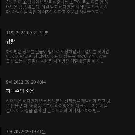
허자안이 조 낭자와 바람을 피운다는 소문이 돌고 이를 안 하
어빙은 끙끙 앓는다. 이걸 알고 허자안은 하어빙을 안심시킨
다. 하덕수를 죽인 게 허자안이라고 소문낸 사람을 알아...
11화
2022-09-21
41분
강탈
하어빙은 상표를 만들어 법으로 제정해달라고 설모를 찾아간
다. 하지만 어찌 된 일인지 허난이 상표를 빼앗아 간다. 상표
를 만드는데 돈을 다 써버린 하어빙은 어떻게 돈을 미리...
9화
2022-09-20
40분
하덕수의 죽음
하어빙은 허자안과 엽문서 덕분에 신제품을 개발하게 되고 많
은 돈을 번다. 허광능은 그런 하어빙에게 예물로 토지문서를
준다. 이 사실을 알게 된 큰 아버지와 아버지가 하어빙...
7화
2022-09-19
41분