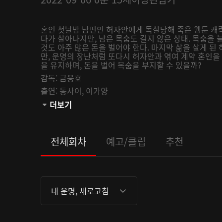
혼인 첫날밤 남편인 허자안에게 독살당해 죽은 웹툰 캐릭
다가 살아나지만, 남은 목숨도 길지 않은 상태. 목숨을 
것도 아주 많은 돈을 벌어야 한다. 마지막 삶을 살게 
만, 운명의 장난처럼 또다시 허자안과 엮여 계약 혼인을 
을 유지하며, 돈을 벌어 목숨을 부지할 수 있을까?
감독:
금웅호
출연:
동사이,
이가양
관람등급:
더보기
전체회차
예고/클립
추천
내 운명, 새로고침