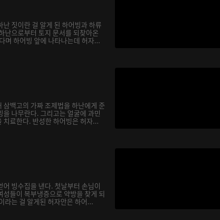
하난 짓이란 걸 알게 된 하어빙과 하류
 하난으로부터 토지 문서를 되찾아온
다며 하어빙 앞에 나타나는데 허자...
 삼백고의 가짜 조제법을 하난에게 준
빙을 나무란다. 그리고는 얼굴에 과민
치료한다. 반성한 하어빙은 허자...
얻어 빙수집을 낸다. 첫날부터 손님이
여성들이 복부냉증으로 약방을 찾게 되
이라는 걸 알게된 허자안은 하어...