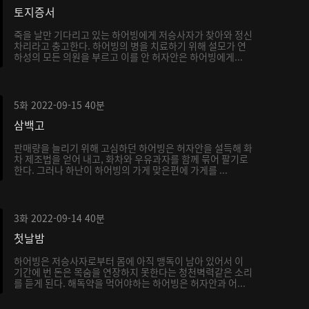
토지증서
죽을 날만 기다리고 있는 하어빙에게 저승사자가 찾아와 정신
차리라고 충고한다. 하어빙의 병을 치료하기 위해 설모가 연
하성의 모든 의원을 부르고 이를 안 허자안은 하어빙에게...
5화
2022-09-15
40분
삼백고
판매량을 늘리기 위해 고심하던 하어빙은 허자안을 설득해 화
차 제조법을 얻어 내고, 화차와 우유과자를 함께 묶어 팔기로
한다. 그러나 하난이 하어빙의 가게 맞은편에 가게를 ...
3화
2022-09-14
40분
첫날밤
하어빙은 저승사자로부터 몸에 아직 맹독이 남아 있어서 이
기간에 번 돈은 목숨을 연장하지 못한다는 청천벽력같은 소리
를 듣게 된다. 해독약을 먹어야하는 하어빙은 허자안과 어...