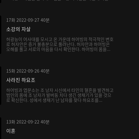
17화
2022-09-27
40분
소강의 자살
허광능이 어사대를 모시고 온 가운데 하어빙의 적극적인 변호
로 허자안은 증거 불충분으로 풀려난다. 허자안과 하어빙은
오해를 풀고 서로의 마음을 다시 확인한다. 하어빙이 몸을...
15화
2022-09-26
40분
사라진 하요조
하어빙과 엽문소는 조 낭자 시신에서 타인의 혈흔을 발견하고
범인의 몸에 조 낭자가 발버둥 치다 생긴 생채기가 있을 것으
로 확신한다. 성에서 생채기 난 남자를 찾다 하요조를...
13화
2022-09-22
40분
이혼