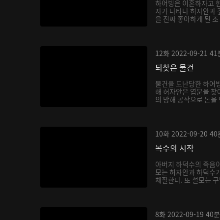
하어빙은 이혼하자고 한
자가 나타나 허자안과 
을 진짜 좋아하게 된 조
12화
2022-09-21
41
되찾은 물건
물건을 도난당한 하어빙
해 허자안은 엽문을 찾
의 방해 공작으로 돈을 빌
10화
2022-09-20
40
복수의 시작
아버지 하덕수의 죽음이
모는 허자안과 하덕수가
채질한다. 또 설모는 구
8화
2022-09-19
40분