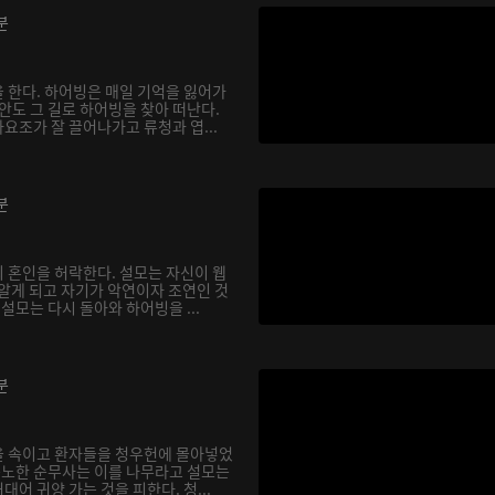
분
 한다. 하어빙은 매일 기억을 잃어가
안도 그 길로 하어빙을 찾아 떠난다.
요조가 잘 끌어나가고 류청과 엽...
분
 혼인을 허락한다. 설모는 자신이 웹
 알게 되고 자기가 악연이자 조연인 것
 설모는 다시 돌아와 하어빙을 ...
분
을 속이고 환자들을 청우헌에 몰아넣었
 분노한 순무사는 이를 나무라고 설모는
어 귀양 가는 것을 피한다. 청...