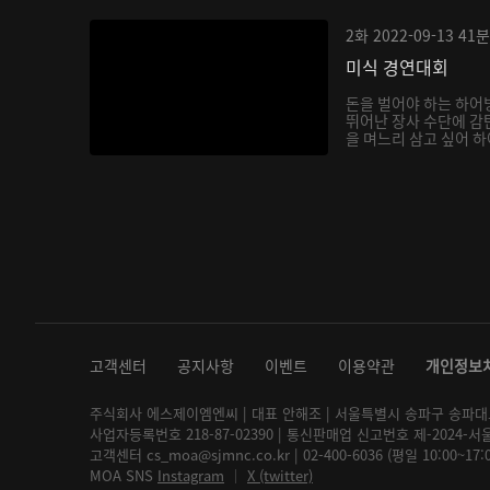
2화
2022-09-13
41분
미식 경연대회
돈을 벌어야 하는 하어
뛰어난 장사 수단에 감
을 며느리 삼고 싶어 하
고객센터
공지사항
이벤트
이용약관
개인정보
주식회사 에스제이엠엔씨 | 대표 안해조 | 서울특별시 송파구 송파대로 2
사업자등록번호 218-87-02390 | 통신판매업 신고번호 제-2024-서
고객센터 cs_moa@sjmnc.co.kr | 02-400-6036 (평일 10:00~17
MOA SNS
Instagram
│
X (twitter)