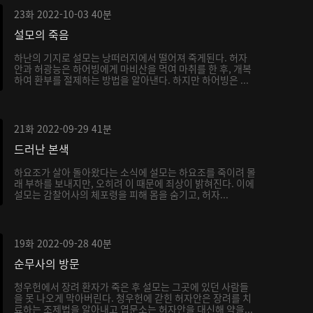
23화
2022-10-03
40분
설모의 죽음
하난의 기지로 설모는 낭떠러지에서 떨어져 죽게된다. 허자
안과 허광능은 하어빙에게 마비산을 먹여 마취를 한 후, 개복
하여 환부를 절제하는 방법을 알아낸다. 하지만 하어빙은 ...
21화
2022-09-29
41분
드러난 본색
하요조가 살아 돌아왔다는 소식에 설모는 하요조를 죽이려 몰
래 부하를 보내지만, 오히려 이 때문에 죄상이 밝혀진다. 이에
설모는 감찰어사의 체포령을 피해 몸을 숨기고, 허자...
19화
2022-09-28
40분
순무사의 방문
청우헌에서 장려 환자가 죽은 후 설모는 그곳에 있던 사람들
을 못 나오게 막아버린다. 청우헌에 갇힌 허자안은 장려를 치
료하는 조제법을 알아내고 엽문소는 허자안을 대신해 약을...