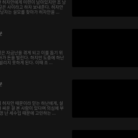
 허자안에게 미련이 남아있지만 조 낭
깊은 사이라고 하자 보내준다. 허자안
 낭자는 설모를 찾아가 허자안을 ...
분
은 자금난을 겪게 되고 이를 돕기 위
아가 돈을 빌린다. 하지만 도중에 하난
리지 못하게 된다. 이때 조 ...
분
 허자안 때문이라 믿는 하난에게, 설
 싸운 걸 본 사람이 있다며 의심에 부
멍 난 세수입 때문에 고민하는 ...