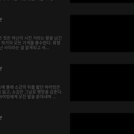
분
든 짓은 하난이 시킨 거라는 말을 남긴
는 하가의 모든 가게를 몰수한다. 류청
난 사이라는 걸 알게되고 서...
분
에 몰래 소강의 뒤를 밟던 하어빙은
 잃고, 소강은 그날로 행방을 감춘다.
어빙에게 모진 말을 쏟아내며 ...
분