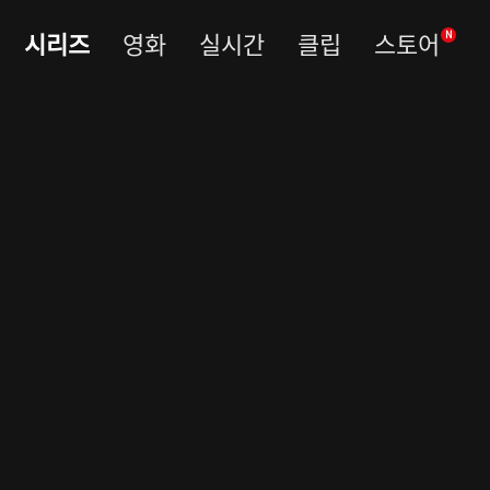
시리즈
영화
실시간
클립
스토어
N