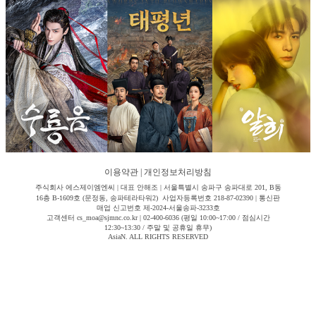
이용약관
|
개인정보처리방침
주식회사 에스제이엠엔씨 | 대표 안해조 | 서울특별시 송파구 송파대로 201, B동
16층 B-1609호 (문정동, 송파테라타워2) 사업자등록번호 218-87-02390 | 통신판
매업 신고번호 제-2024-서울송파-3233호
고객센터 cs_moa@sjmnc.co.kr | 02-400-6036 (평일 10:00~17:00 / 점심시간
12:30~13:30 / 주말 및 공휴일 휴무)
AsiaN. ALL RIGHTS RESERVED