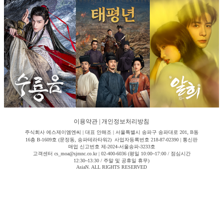
이용약관
|
개인정보처리방침
주식회사 에스제이엠엔씨 | 대표 안해조 | 서울특별시 송파구 송파대로 201, B동
16층 B-1609호 (문정동, 송파테라타워2) 사업자등록번호 218-87-02390 | 통신판
매업 신고번호 제-2024-서울송파-3233호
고객센터 cs_moa@sjmnc.co.kr | 02-400-6036 (평일 10:00~17:00 / 점심시간
12:30~13:30 / 주말 및 공휴일 휴무)
AsiaN. ALL RIGHTS RESERVED