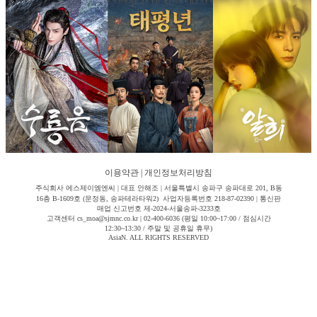
이용약관
|
개인정보처리방침
주식회사 에스제이엠엔씨 | 대표 안해조 | 서울특별시 송파구 송파대로 201, B동
16층 B-1609호 (문정동, 송파테라타워2) 사업자등록번호 218-87-02390 | 통신판
매업 신고번호 제-2024-서울송파-3233호
고객센터 cs_moa@sjmnc.co.kr | 02-400-6036 (평일 10:00~17:00 / 점심시간
12:30~13:30 / 주말 및 공휴일 휴무)
AsiaN. ALL RIGHTS RESERVED