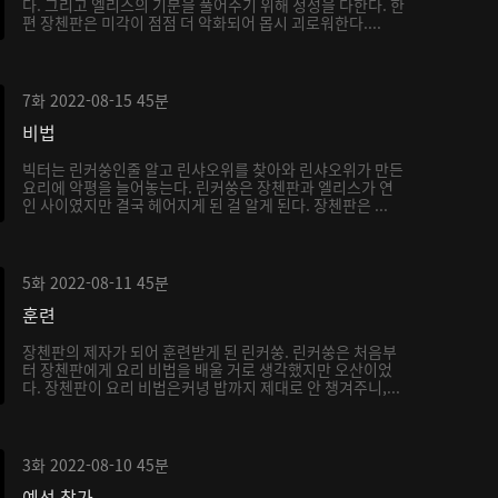
다. 그리고 엘리스의 기분을 풀어주기 위해 정성을 다한다. 한
편 장첸판은 미각이 점점 더 악화되어 몹시 괴로워한다....
7화
2022-08-15
45분
비법
빅터는 린커쑹인줄 알고 린샤오위를 찾아와 린샤오위가 만든
요리에 악평을 늘어놓는다. 린커쑹은 장첸판과 엘리스가 연
인 사이였지만 결국 헤어지게 된 걸 알게 된다. 장첸판은 ...
5화
2022-08-11
45분
훈련
장첸판의 제자가 되어 훈련받게 된 린커쑹. 린커쑹은 처음부
터 장첸판에게 요리 비법을 배울 거로 생각했지만 오산이었
다. 장첸판이 요리 비법은커녕 밥까지 제대로 안 챙겨주니,...
3화
2022-08-10
45분
예선 참가