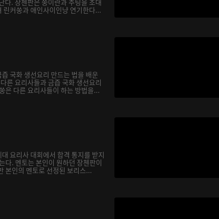
 난다. 장첸판은 쑹이란과 추팅을 초대
 린커쑹과 애인사이인냥 연기한다...
즙 국화 생선요리 만드는 법을 배운
서 다른 요리사들과 금즙 국화 생선요리
쑹은 다른 요리사들이 하는 방법을...
대 요리사 대회에서 합격 통지를 받지
않는다. 멘토는 본인이 원하던 장첸판이
 본인의 멘토로 선정된 보리스...