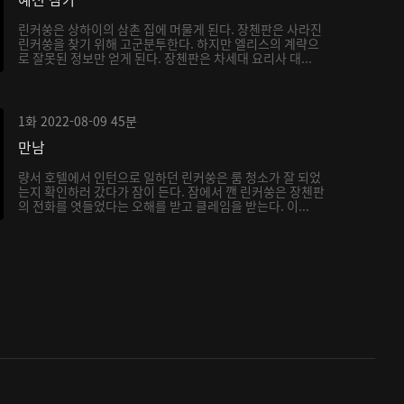
린커쑹은 상하이의 삼촌 집에 머물게 된다. 장첸판은 사라진
린커쑹을 찾기 위해 고군분투한다. 하지만 엘리스의 계략으
로 잘못된 정보만 얻게 된다. 장첸판은 차세대 요리사 대...
1화
2022-08-09
45분
만남
량서 호텔에서 인턴으로 일하던 린커쑹은 룸 청소가 잘 되었
는지 확인하러 갔다가 잠이 든다. 잠에서 깬 린커쑹은 장첸판
의 전화를 엿들었다는 오해를 받고 클레임을 받는다. 이...