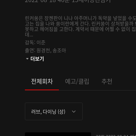
린커쑹은 장첸판이 니나 아주머니가 독약을 넣었을 수도
고는 집을 나와 쑹이란에게 간다. 린커쑹이 상처받을까
못하고 헤어짐을 고한다. 계약서 때문에 어쩔 수 없이
데...
감독:
이준
출연:
원경천,
송조아
관람등급:
더보기
전체회차
예고/클립
추천
러브, 다이닝 (상)