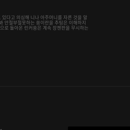
 있다고 의심해 니나 아주머니를 자른 것을 알
 봐 안절부절못하는 쑹이란을 추팅은 이해하지
 집으로 돌아온 린커쑹은 계속 장첸판을 무시하는