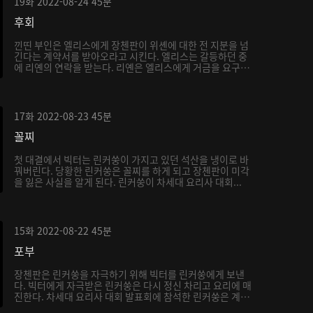
19화
2022-08-24
45분
후회
낀띤 부인은 엘리스에게 장첸판이 위셴에 대한 전 지분을 넘
긴다는 계약서를 받아오라고 시킨다. 엘리스는 갈등하던 중
에 리옌의 연락을 받는다. 리옌은 엘리스에게 거금을 요구
하...
17화
2022-08-23
45분
꼴찌
첫 대결에서 빅터는 린커쑹이 가지고 있던 석산을 냉이로 바
꿔버린다. 당황한 린커쑹은 꼴찌를 하게 되고 장첸판이 미각
을 잃은 사실을 알게 된다. 린커쑹이 차세대 요리사 대회...
15화
2022-08-22
45분
포부
장첸판은 린커쑹을 자극하기 위해 빅터를 린커쑹에게 보낸
다. 빅터에게 자극받은 린커쑹은 다시 정신 차리고 요리에 매
진한다. 차세대 요리사 대회 발표회에 참석한 린커쑹은 계
속...