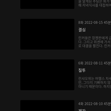
을 알게된 추팅은 화가
해 저녁식사를 대접하며
8화
2022-08-15
45분
결심
린커쑹은 장첸판에게 금
다. 그리고 위셴에 가
로 대결을 펼친다. 린커
6화
2022-08-11
45분
질투
린샤오위는 머렐스 차세
만, 그다지 기뻐하지 
아니기 때문이다. 하지만
4화
2022-08-10
45분
제자