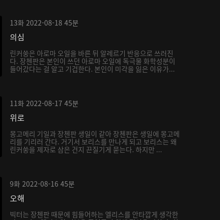
13화
2022-08-18
45분
의심
린커쑹은 아로마 오일을 바른 뒤 알레르기 반응으로 쓰러진
다. 장첸판은 본인이 쓰던 아로마 오일에 독극물 화학성분이
들어갔다는 걸 알고 기겁한다. 본인이 미각을 잃은 이유가...
11화
2022-08-17
45분
위로
몽고메리 기일과 장첸판 생일이 같아 장첸판은 생일에 몽고메
리를 기리러 간다. 거기서 보리스를 만나게 되고 보리스는 왜
린커쑹을 제자로 삼은 건지 끈질기게 묻는다. 하지만 ...
9화
2022-08-16
45분
오해
빅터는 장첸판 때문에 힘들어하는 엘리스를 안타깝게 생각한