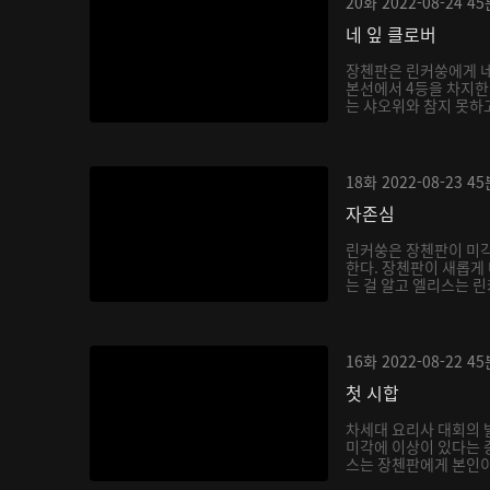
20화
2022-08-24
45
네 잎 클로버
장첸판은 린커쑹에게 네
본선에서 4등을 차지한다
는 샤오위와 참지 못하고
18화
2022-08-23
45
자존심
린커쑹은 장첸판이 미각
한다. 장첸판이 새롭게
는 걸 알고 엘리스는 린
16화
2022-08-22
45
첫 시합
차세대 요리사 대회의 
미각에 이상이 있다는 
스는 장첸판에게 본인이 