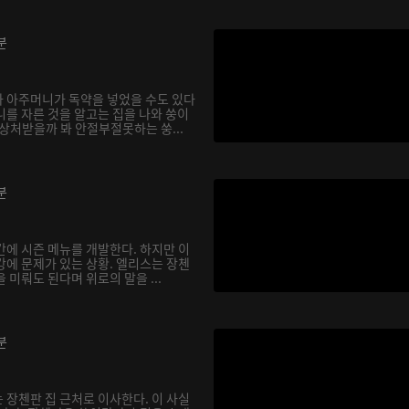
분
 아주머니가 독약을 넣었을 수도 있다
니를 자른 것을 알고는 집을 나와 쑹이
상처받을까 봐 안절부절못하는 쑹...
분
간에 시즌 메뉴를 개발한다. 하지만 이
강에 문제가 있는 상황. 엘리스는 장첸
 미뤄도 된다며 위로의 말을 ...
분
 장첸판 집 근처로 이사한다. 이 사실