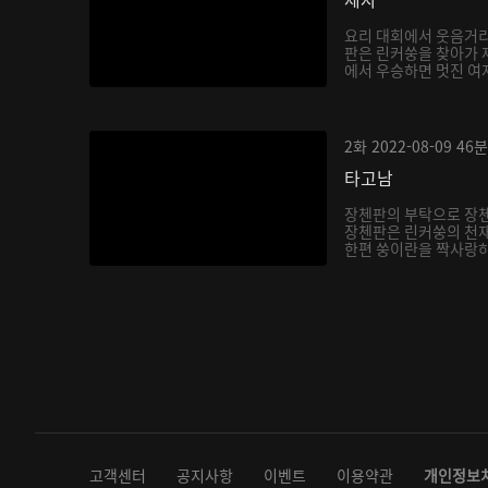
요리 대회에서 웃음거리
판은 린커쑹을 찾아가 
에서 우승하면 멋진 여자
2화
2022-08-09
46분
타고남
장첸판의 부탁으로 장
장첸판은 린커쑹의 천재
한편 쑹이란을 짝사랑하
다...
고객센터
공지사항
이벤트
이용약관
개인정보