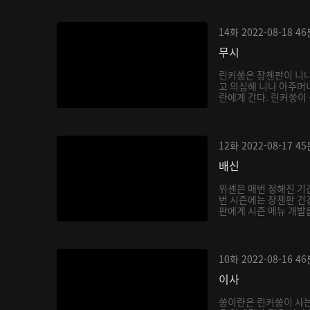
14화
2022-08-18
46
무시
린커쑹은 장첸판이 니나
고 의심해 니나 아주머
란에게 간다. 린커쑹이 
12화
2022-08-17
45
배신
위셴은 매번 정해진 기
번 시즌에는 장첸판 건
판에게 시즌 메뉴 개발을
10화
2022-08-16
46
이사
쑹이란은 린커쑹이 사는