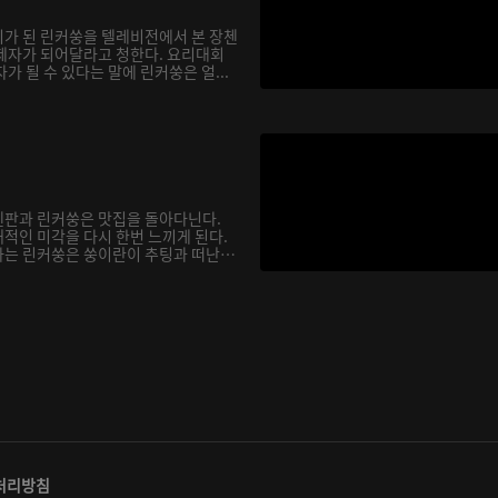
가 된 린커쑹을 텔레비전에서 본 장첸
제자가 되어달라고 청한다. 요리대회
가 될 수 있다는 말에 린커쑹은 얼...
첸판과 린커쑹은 맛집을 돌아다닌다.
적인 미각을 다시 한번 느끼게 된다.
는 린커쑹은 쑹이란이 추팅과 떠난
처리방침