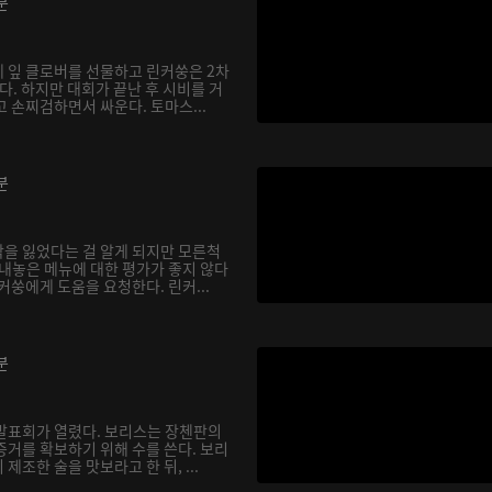
분
 잎 클로버를 선물하고 린커쑹은 2차
. 하지만 대회가 끝난 후 시비를 거
 손찌검하면서 싸운다. 토마스...
분
을 잃었다는 걸 알게 되지만 모른척
 내놓은 메뉴에 대한 평가가 좋지 않다
커쑹에게 도움을 요청한다. 린커...
분
발표회가 열렸다. 보리스는 장첸판의
증거를 확보하기 위해 수를 쓴다. 보리
제조한 술을 맛보라고 한 뒤, ...