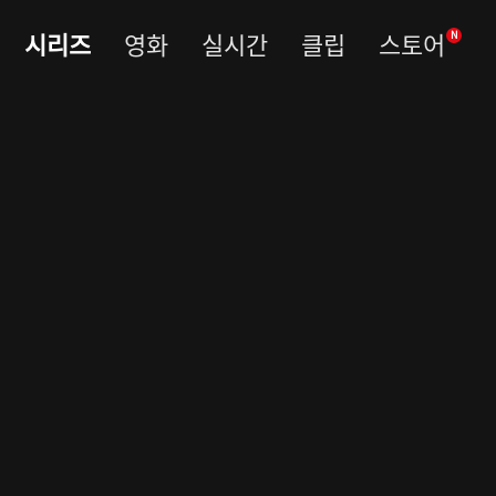
시리즈
영화
실시간
클립
스토어
N