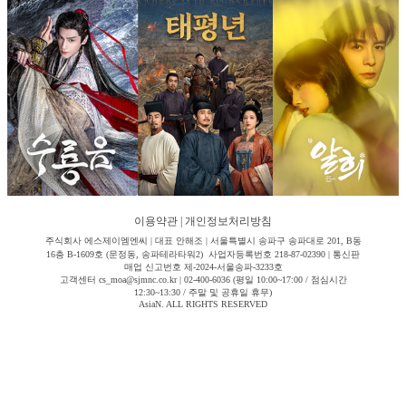
이용약관
|
개인정보처리방침
주식회사 에스제이엠엔씨 | 대표 안해조 | 서울특별시 송파구 송파대로 201, B동
16층 B-1609호 (문정동, 송파테라타워2) 사업자등록번호 218-87-02390 | 통신판
매업 신고번호 제-2024-서울송파-3233호
고객센터 cs_moa@sjmnc.co.kr | 02-400-6036 (평일 10:00~17:00 / 점심시간
12:30~13:30 / 주말 및 공휴일 휴무)
AsiaN. ALL RIGHTS RESERVED