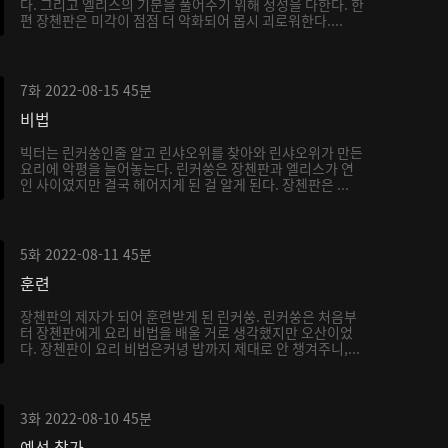
다. 그리고 엘리스의 기분을 풀어주기 위해 정성을 다한다. 한
편 장첸판은 미각이 점점 더 악화되어 몹시 괴로워한다....
7화
2022-08-15
45분
비법
빅터는 린커쑹인줄 알고 린샤오위를 찾아와 린샤오위가 만든
요리에 악평을 늘어놓는다. 린커쑹은 장첸판과 엘리스가 연
인 사이였지만 결국 헤어지게 된 걸 알게 된다. 장첸판은 ...
5화
2022-08-11
45분
훈련
장첸판의 제자가 되어 훈련받게 된 린커쑹. 린커쑹은 처음부
터 장첸판에게 요리 비법을 배울 거로 생각했지만 오산이었
다. 장첸판이 요리 비법은커녕 밥까지 제대로 안 챙겨주니,...
3화
2022-08-10
45분
예선 참가