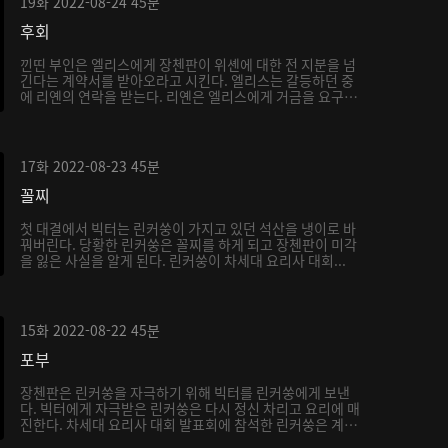
19화
2022-08-24
45분
후회
낀띤 부인은 엘리스에게 장첸판이 위셴에 대한 전 지분을 넘
긴다는 계약서를 받아오라고 시킨다. 엘리스는 갈등하던 중
에 리옌의 연락을 받는다. 리옌은 엘리스에게 거금을 요구
하...
17화
2022-08-23
45분
꼴찌
첫 대결에서 빅터는 린커쑹이 가지고 있던 석산을 냉이로 바
꿔버린다. 당황한 린커쑹은 꼴찌를 하게 되고 장첸판이 미각
을 잃은 사실을 알게 된다. 린커쑹이 차세대 요리사 대회...
15화
2022-08-22
45분
포부
장첸판은 린커쑹을 자극하기 위해 빅터를 린커쑹에게 보낸
다. 빅터에게 자극받은 린커쑹은 다시 정신 차리고 요리에 매
진한다. 차세대 요리사 대회 발표회에 참석한 린커쑹은 계
속...