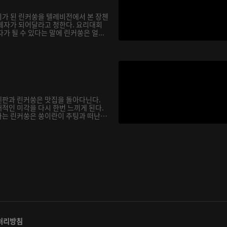
가 된 린커쑹을 텔레비전에서 본 장첸
제자가 되어달라고 청한다. 요리대회
가 될 수 있다는 말에 린커쑹은 얼...
첸판과 린커쑹은 맛집을 돌아다닌다.
적인 미각을 다시 한번 느끼게 된다.
는 린커쑹은 쑹이란이 추팅과 떠난
처리방침