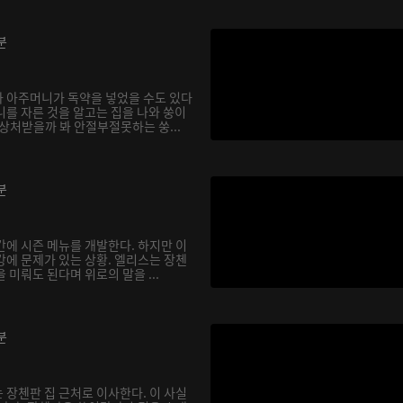
분
 아주머니가 독약을 넣었을 수도 있다
니를 자른 것을 알고는 집을 나와 쑹이
상처받을까 봐 안절부절못하는 쑹...
분
간에 시즌 메뉴를 개발한다. 하지만 이
강에 문제가 있는 상황. 엘리스는 장첸
 미뤄도 된다며 위로의 말을 ...
분
 장첸판 집 근처로 이사한다. 이 사실