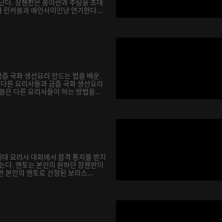
 난다. 장첸판은 쑹이란과 추팅을 초대
 린커쑹과 애인사이인냥 연기한다...
즙 국화 생선요리 만드는 법을 배운
서 다른 요리사들과 금즙 국화 생선요리
쑹은 다른 요리사들이 하는 방법을...
대 요리사 대회에서 합격 통지를 받지
않는다. 멘토는 본인이 원하던 장첸판이
 본인의 멘토로 선정된 보리스...