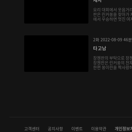
요리 대회에서 웃음거리
판은 린커쑹을 찾아가 
에서 우승하면 멋진 여자
2화
2022-08-09
46분
타고남
장첸판의 부탁으로 장
장첸판은 린커쑹의 천재
한편 쑹이란을 짝사랑하
다...
고객센터
공지사항
이벤트
이용약관
개인정보