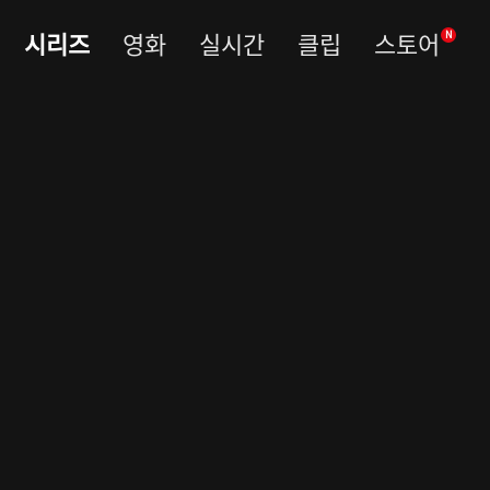
시리즈
영화
실시간
클립
스토어
N