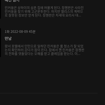
린커쑹은 상하이의 삼촌 집에 머물게 된다. 장첸판은 사라진
린커쑹을 찾기 위해 고군분투한다. 하지만 엘리스의 계략으
로 잘못된 정보만 얻게 된다. 장첸판은 차세대 요리사 대...
1화
2022-08-09
45분
만남
량서 호텔에서 인턴으로 일하던 린커쑹은 룸 청소가 잘 되었
는지 확인하러 갔다가 잠이 든다. 잠에서 깬 린커쑹은 장첸판
의 전화를 엿들었다는 오해를 받고 클레임을 받는다. 이...