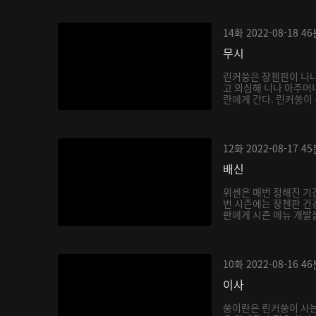
14화
2022-08-18
46
무시
린커쑹은 장첸판이 니나
고 의심해 니나 아주머
란에게 간다. 린커쑹이 
12화
2022-08-17
45
배신
위셴은 매번 정해진 기
번 시즌에는 장첸판 건
판에게 시즌 메뉴 개발을
10화
2022-08-16
46
이사
쑹이란은 린커쑹이 사는