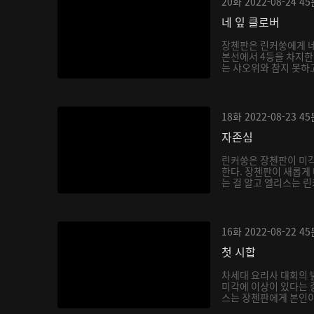
20화
2022-08-24
45
네 잎 클로버
장첸판은 린커쑹에게 네
본선에서 4등을 차지한다
는 샤오위와 참지 못하고
18화
2022-08-23
45
자존심
린커쑹은 장첸판이 미각
한다. 장첸판이 새롭게
는 걸 알고 엘리스는 린
16화
2022-08-22
45
첫 시합
차세대 요리사 대회의 
미각에 이상이 있다는 
스는 장첸판에게 본인이 