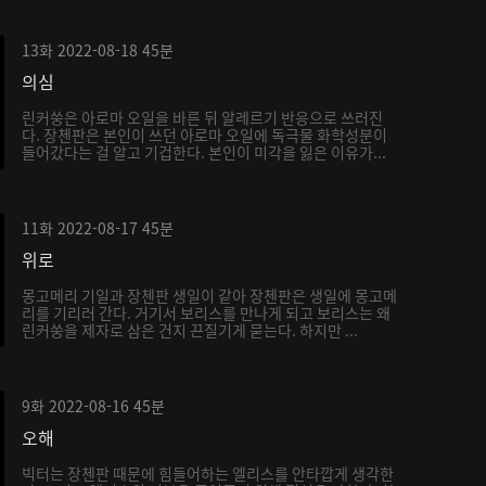
13화
2022-08-18
45분
의심
린커쑹은 아로마 오일을 바른 뒤 알레르기 반응으로 쓰러진
다. 장첸판은 본인이 쓰던 아로마 오일에 독극물 화학성분이
들어갔다는 걸 알고 기겁한다. 본인이 미각을 잃은 이유가...
11화
2022-08-17
45분
위로
몽고메리 기일과 장첸판 생일이 같아 장첸판은 생일에 몽고메
리를 기리러 간다. 거기서 보리스를 만나게 되고 보리스는 왜
린커쑹을 제자로 삼은 건지 끈질기게 묻는다. 하지만 ...
9화
2022-08-16
45분
오해
빅터는 장첸판 때문에 힘들어하는 엘리스를 안타깝게 생각한