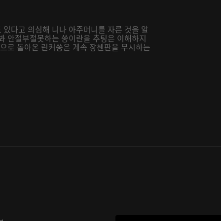
 있다고 의심해 니나 아주머니를 자른 것을 알
 봐 안절부절못하는 쑹이란을 추팅은 이해하지
 집으로 돌아온 린커쑹은 계속 장첸판을 무시하는