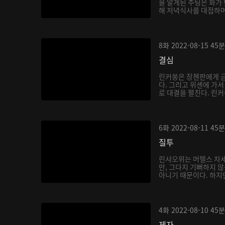
을 알게된 추팅은 화가
해 저녁식사를 대접하며
8화
2022-08-15
45분
결심
린커쑹은 장첸판에게 금
다. 그리고 위셴에 가
로 대결을 펼친다. 린커
6화
2022-08-11
45분
질투
린샤오위는 머렐스 차세
만, 그다지 기뻐하지 
아니기 때문이다. 하지만
4화
2022-08-10
45분
제자