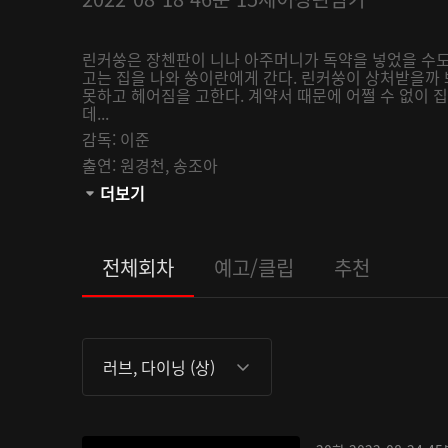
린커쑹은 장첸판이 니나 아주머니가 독약을 넣었을 수도
고는 집을 나와 쑹이란에게 간다. 린커쑹이 상처받을까
못하고 헤어짐을 고한다. 계약서 때문에 어쩔 수 없이
데...
감독:
이준
출연:
원경천,
송조아
관람등급:
더보기
전체회차
예고/클립
추천
러브, 다이닝 (상)