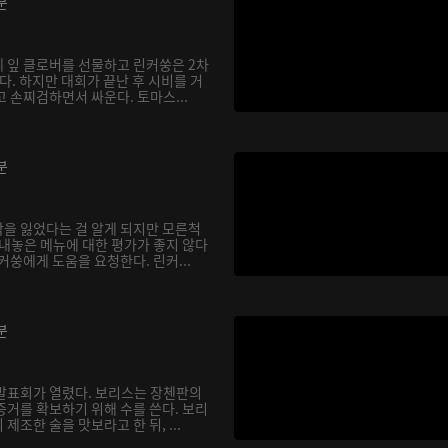
분
 잎 클로버를 선물하고 린커쑹은 2차
. 하지만 대회가 끝난 후 시비를 거
 손찌검하면서 싸운다. 토마스...
분
을 잃었다는 걸 알게 되지만 모른척
 내놓은 메뉴에 대한 평가가 좋지 않다
커쑹에게 도움을 요청한다. 린커...
분
발표회가 열렸다. 보리스는 장첸판의
증거를 확보하기 위해 수를 쓴다. 보리
제조한 술을 맛보라고 한 뒤, ...