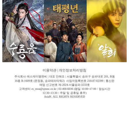
이용약관
|
개인정보처리방침
주식회사 에스제이엠엔씨 | 대표 안해조 | 서울특별시 송파구 송파대로 201, B동
16층 B-1609호 (문정동, 송파테라타워2) 사업자등록번호 218-87-02390 | 통신판
매업 신고번호 제-2024-서울송파-3233호
고객센터 cs_moa@sjmnc.co.kr | 02-400-6036 (평일 10:00~17:00 / 점심시간
12:30~13:30 / 주말 및 공휴일 휴무)
AsiaN. ALL RIGHTS RESERVED