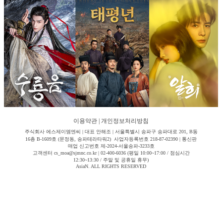
이용약관
|
개인정보처리방침
주식회사 에스제이엠엔씨 | 대표 안해조 | 서울특별시 송파구 송파대로 201, B동
16층 B-1609호 (문정동, 송파테라타워2) 사업자등록번호 218-87-02390 | 통신판
매업 신고번호 제-2024-서울송파-3233호
고객센터 cs_moa@sjmnc.co.kr | 02-400-6036 (평일 10:00~17:00 / 점심시간
12:30~13:30 / 주말 및 공휴일 휴무)
AsiaN. ALL RIGHTS RESERVED