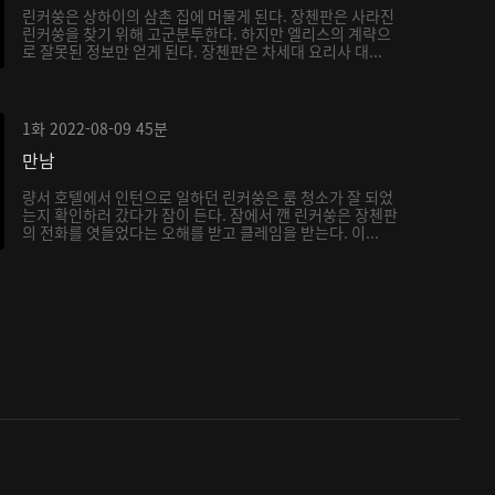
린커쑹은 상하이의 삼촌 집에 머물게 된다. 장첸판은 사라진
린커쑹을 찾기 위해 고군분투한다. 하지만 엘리스의 계략으
로 잘못된 정보만 얻게 된다. 장첸판은 차세대 요리사 대...
1화
2022-08-09
45분
만남
량서 호텔에서 인턴으로 일하던 린커쑹은 룸 청소가 잘 되었
는지 확인하러 갔다가 잠이 든다. 잠에서 깬 린커쑹은 장첸판
의 전화를 엿들었다는 오해를 받고 클레임을 받는다. 이...