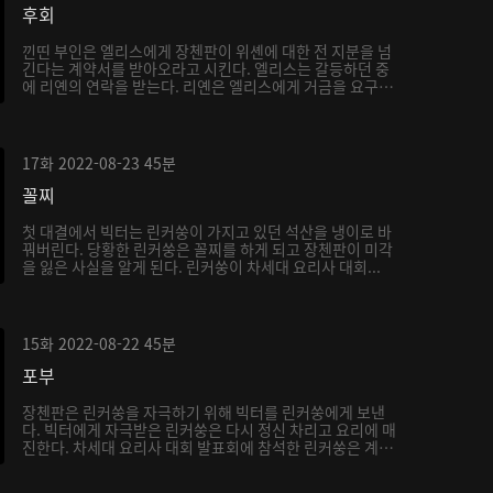
후회
낀띤 부인은 엘리스에게 장첸판이 위셴에 대한 전 지분을 넘
긴다는 계약서를 받아오라고 시킨다. 엘리스는 갈등하던 중
에 리옌의 연락을 받는다. 리옌은 엘리스에게 거금을 요구
하...
17화
2022-08-23
45분
꼴찌
첫 대결에서 빅터는 린커쑹이 가지고 있던 석산을 냉이로 바
꿔버린다. 당황한 린커쑹은 꼴찌를 하게 되고 장첸판이 미각
을 잃은 사실을 알게 된다. 린커쑹이 차세대 요리사 대회...
15화
2022-08-22
45분
포부
장첸판은 린커쑹을 자극하기 위해 빅터를 린커쑹에게 보낸
다. 빅터에게 자극받은 린커쑹은 다시 정신 차리고 요리에 매
진한다. 차세대 요리사 대회 발표회에 참석한 린커쑹은 계
속...