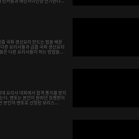
 린커쑹과 애인사이인냥 연기한다...
즙 국화 생선요리 만드는 법을 배운
서 다른 요리사들과 금즙 국화 생선요리
쑹은 다른 요리사들이 하는 방법을...
대 요리사 대회에서 합격 통지를 받지
않는다. 멘토는 본인이 원하던 장첸판이
 본인의 멘토로 선정된 보리스...