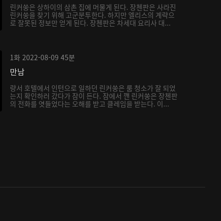
린커쑹은 상하이의 삼촌 집에 머물게 된다. 장첸판은 사라진
린커쑹을 찾기 위해 고군분투한다. 하지만 엘리스의 계략으
로 잘못된 정보만 얻게 된다. 장첸판은 차세대 요리사 대...
1화
2022-08-09
45분
만남
량서 호텔에서 인턴으로 일하던 린커쑹은 룸 청소가 잘 되었
는지 확인하러 갔다가 잠이 든다. 잠에서 깬 린커쑹은 장첸판
의 전화를 엿들었다는 오해를 받고 클레임을 받는다. 이...