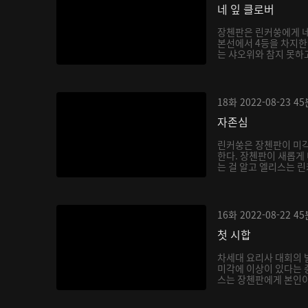
네 잎 클로버
장첸판은 린커쑹에게 네
본선에서 4등을 차지한다
는 샤오위와 참지 못하고
18화
2022-08-23
45
자존심
린커쑹은 장첸판이 미각
한다. 장첸판이 새롭게
는 걸 알고 엘리스는 린
16화
2022-08-22
45
첫 시합
차세대 요리사 대회의 
미각에 이상이 있다는 
스는 장첸판에게 본인이 