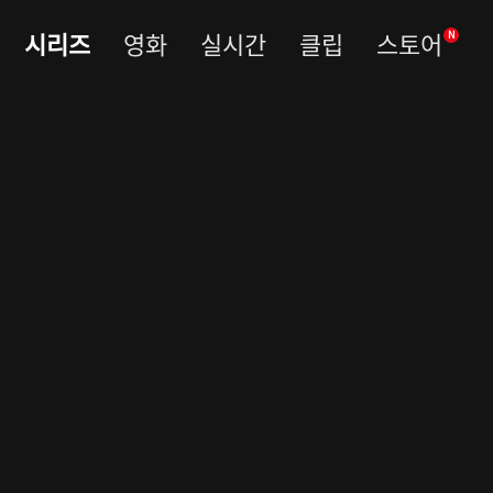
시리즈
영화
실시간
클립
스토어
N