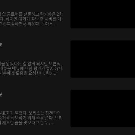
 잎 클로버를 선물하고 린커쑹은 2차
. 하지만 대회가 끝난 후 시비를 거
 손찌검하면서 싸운다. 토마스...
분
을 잃었다는 걸 알게 되지만 모른척
 내놓은 메뉴에 대한 평가가 좋지 않다
커쑹에게 도움을 요청한다. 린커...
분
발표회가 열렸다. 보리스는 장첸판의
증거를 확보하기 위해 수를 쓴다. 보리
제조한 술을 맛보라고 한 뒤, ...