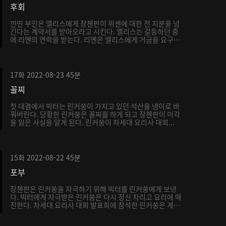
후회
낀띤 부인은 엘리스에게 장첸판이 위셴에 대한 전 지분을 넘
긴다는 계약서를 받아오라고 시킨다. 엘리스는 갈등하던 중
에 리옌의 연락을 받는다. 리옌은 엘리스에게 거금을 요구
하...
17화
2022-08-23
45분
꼴찌
첫 대결에서 빅터는 린커쑹이 가지고 있던 석산을 냉이로 바
꿔버린다. 당황한 린커쑹은 꼴찌를 하게 되고 장첸판이 미각
을 잃은 사실을 알게 된다. 린커쑹이 차세대 요리사 대회...
15화
2022-08-22
45분
포부
장첸판은 린커쑹을 자극하기 위해 빅터를 린커쑹에게 보낸
다. 빅터에게 자극받은 린커쑹은 다시 정신 차리고 요리에 매
진한다. 차세대 요리사 대회 발표회에 참석한 린커쑹은 계
속...