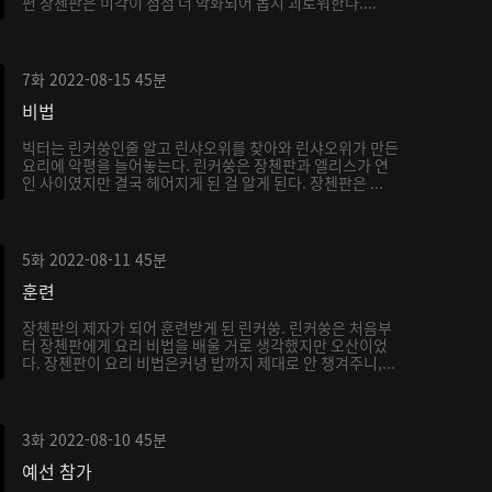
편 장첸판은 미각이 점점 더 악화되어 몹시 괴로워한다....
7화
2022-08-15
45분
비법
빅터는 린커쑹인줄 알고 린샤오위를 찾아와 린샤오위가 만든
요리에 악평을 늘어놓는다. 린커쑹은 장첸판과 엘리스가 연
인 사이였지만 결국 헤어지게 된 걸 알게 된다. 장첸판은 ...
5화
2022-08-11
45분
훈련
장첸판의 제자가 되어 훈련받게 된 린커쑹. 린커쑹은 처음부
터 장첸판에게 요리 비법을 배울 거로 생각했지만 오산이었
다. 장첸판이 요리 비법은커녕 밥까지 제대로 안 챙겨주니,...
3화
2022-08-10
45분
예선 참가