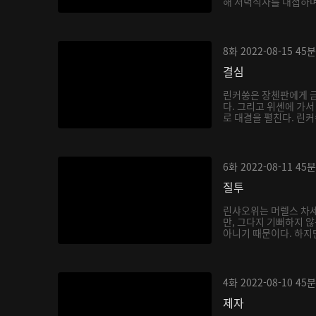
해 저녁식사를 대접하며
8화
2022-08-15
45분
결심
린커쑹은 장첸판에게 금
다. 그리고 위셴에 가
로 대결을 펼친다. 린커
6화
2022-08-11
45분
질투
린샤오위는 머렐스 차세
만, 그다지 기뻐하지 
아니기 때문이다. 하지만
4화
2022-08-10
45분
제자