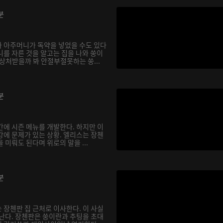
분
 아주머니가 독약을 넣었을 수도 있다
니를 자른 것을 알고는 집을 나와 쑹이
상처받을까 봐 안절부절못하는 쑹...
분
간에 시즌 메뉴를 개발한다. 하지만 이
강에 문제가 있는 상황. 엘리스는 장첸
 미뤄도 된다며 위로의 말을 ...
분
 장첸판 집 근처로 이사한다. 이 사실
 난다. 장첸판은 쑹이란과 추팅을 초대