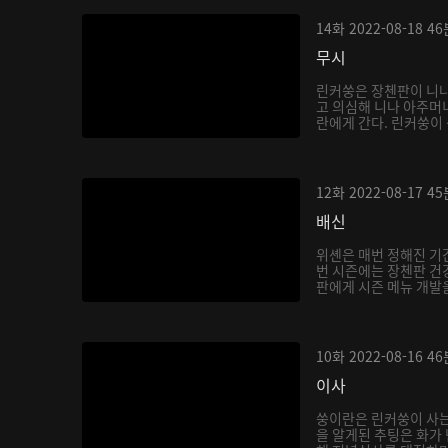
14화
2022-08-18
46
무시
린커쑹은 장첸판이 니나
고 의심해 니나 아주머
란에게 간다. 린커쑹이 
12화
2022-08-17
45
배신
위셴은 매번 정해진 기
번 시즌에는 장첸판 건
판에게 시즌 메뉴 개발을
10화
2022-08-16
46
이사
쑹이란은 린커쑹이 사는
을 알게된 추팅은 화가