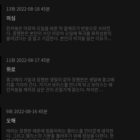
13화
2022-08-18
45분
의심
린커쑹은 아로마 오일을 바른 뒤 알레르기 반응으로 쓰러진
다. 장첸판은 본인이 쓰던 아로마 오일에 독극물 화학성분이
들어갔다는 걸 알고 기겁한다. 본인이 미각을 잃은 이유가...
11화
2022-08-17
45분
위로
몽고메리 기일과 장첸판 생일이 같아 장첸판은 생일에 몽고메
리를 기리러 간다. 거기서 보리스를 만나게 되고 보리스는 왜
린커쑹을 제자로 삼은 건지 끈질기게 묻는다. 하지만 ...
9화
2022-08-16
45분
오해
빅터는 장첸판 때문에 힘들어하는 엘리스를 안타깝게 생각한
다. 그리고 엘리스의 기분을 풀어주기 위해 정성을 다한다. 한