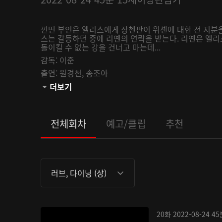
낀띤 부인은 엘리스에게 장첸판이 위셴에 대한 전 지분
스는 갈등하던 중에 리옌의 연락을 받는다. 리옌은 엘
돌이킬 수 없는 강을 건너고 마는데...
감독:
이준
출연:
원경천,
송조아
관람등급:
더보기
전체회차
예고/클립
추천
러브, 다이닝 (상)
20화
2022-08-24
45