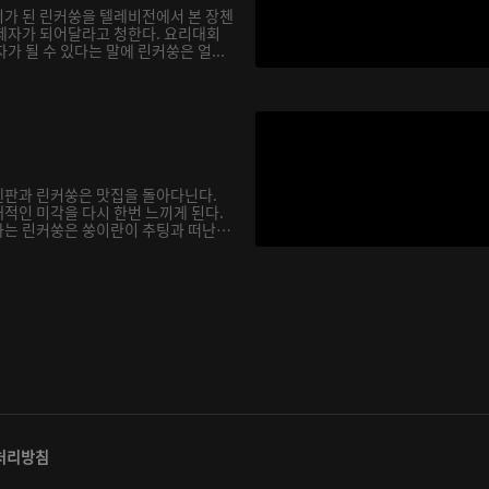
가 된 린커쑹을 텔레비전에서 본 장첸
제자가 되어달라고 청한다. 요리대회
가 될 수 있다는 말에 린커쑹은 얼...
첸판과 린커쑹은 맛집을 돌아다닌다.
적인 미각을 다시 한번 느끼게 된다.
는 린커쑹은 쑹이란이 추팅과 떠난
처리방침