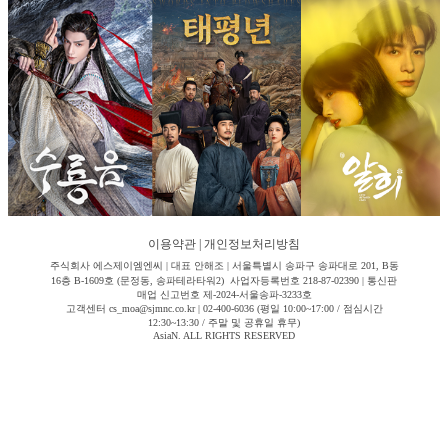
이용약관
|
개인정보처리방침
주식회사 에스제이엠엔씨 | 대표 안해조 | 서울특별시 송파구 송파대로 201, B동
16층 B-1609호 (문정동, 송파테라타워2) 사업자등록번호 218-87-02390 | 통신판
매업 신고번호 제-2024-서울송파-3233호
고객센터 cs_moa@sjmnc.co.kr | 02-400-6036 (평일 10:00~17:00 / 점심시간
12:30~13:30 / 주말 및 공휴일 휴무)
AsiaN. ALL RIGHTS RESERVED