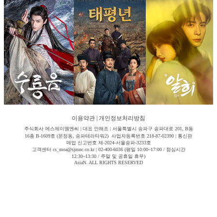
이용약관
|
개인정보처리방침
주식회사 에스제이엠엔씨 | 대표 안해조 | 서울특별시 송파구 송파대로 201, B동
16층 B-1609호 (문정동, 송파테라타워2) 사업자등록번호 218-87-02390 | 통신판
매업 신고번호 제-2024-서울송파-3233호
고객센터 cs_moa@sjmnc.co.kr | 02-400-6036 (평일 10:00~17:00 / 점심시간
12:30~13:30 / 주말 및 공휴일 휴무)
AsiaN. ALL RIGHTS RESERVED